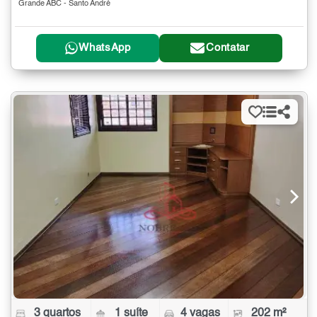
Grande ABC - Santo André
WhatsApp
Contatar
3 quartos
1 suíte
4 vagas
202 m²