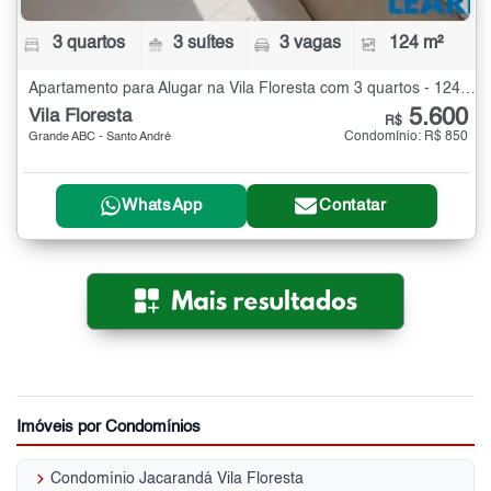
3 quartos
3 suítes
3 vagas
124 m²
Apartamento para Alugar na Vila Floresta com 3 quartos - 124 m²
5.600
Vila Floresta
R$
Condomínio: R$ 850
Grande ABC - Santo André
WhatsApp
Contatar
Imóveis por Condomínios
keyboard_arrow_right
Condomínio Jacarandá Vila Floresta