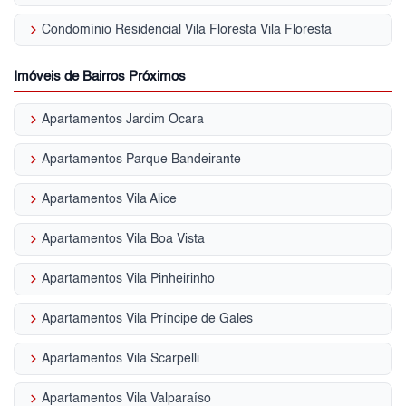
keyboard_arrow_right
Condomínio Residencial Vila Floresta Vila Floresta
Imóveis de Bairros Próximos
keyboard_arrow_right
Apartamentos Jardim Ocara
keyboard_arrow_right
Apartamentos Parque Bandeirante
keyboard_arrow_right
Apartamentos Vila Alice
keyboard_arrow_right
Apartamentos Vila Boa Vista
keyboard_arrow_right
Apartamentos Vila Pinheirinho
keyboard_arrow_right
Apartamentos Vila Príncipe de Gales
keyboard_arrow_right
Apartamentos Vila Scarpelli
keyboard_arrow_right
Apartamentos Vila Valparaíso