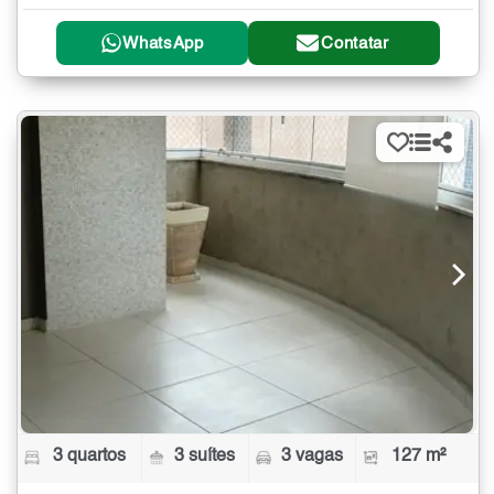
WhatsApp
Contatar
3 quartos
3 suítes
3 vagas
127 m²