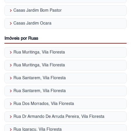
keyboard_arrow_right
Casas Jardim Bom Pastor
keyboard_arrow_right
Casas Jardim Ocara
Imóveis por Ruas
keyboard_arrow_right
Rua Muritinga, Vila Floresta
keyboard_arrow_right
Rua Muritinga, Vila Floresta
keyboard_arrow_right
Rua Santarem, Vila Floresta
keyboard_arrow_right
Rua Santarem, Vila Floresta
keyboard_arrow_right
Rua Dos Morrados, Vila Floresta
keyboard_arrow_right
Rua Dr Armando De Arruda Pereira, Vila Floresta
keyboard_arrow_right
Rua Igaracu, Vila Floresta