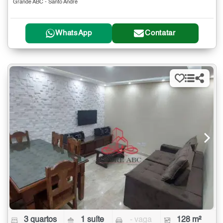
Grande ABC - Santo André
WhatsApp
Contatar
3 quartos
1 suíte
- vaga
128 m²