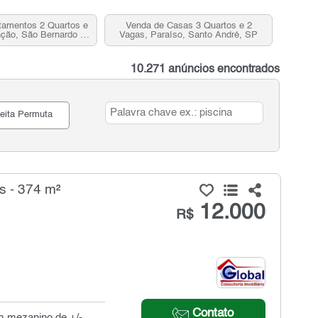
tamentos 2 Quartos e
Venda de Casas 3 Quartos e 2
ção, São Bernardo do
Vagas, Paraíso, Santo André, SP
mpo, SP
10.271 anúncios encontrados
eita Permuta
s - 374 m²
12.000
R$
Contato
um mezanino de +/-