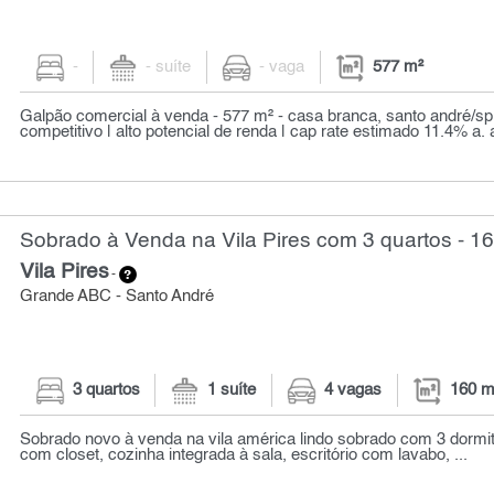
-
- suíte
- vaga
577 m²
Galpão comercial à venda - 577 m² - casa branca, santo andré/sp
competitivo | alto potencial de renda | cap rate estimado 11.4% a. a.
Sobrado à Venda na Vila Pires com 3 quartos - 1
Vila Pires
-
Grande ABC - Santo André
3 quartos
1 suíte
4 vagas
160 m
Sobrado novo à venda na vila américa lindo sobrado com 3 dormit
com closet, cozinha integrada à sala, escritório com lavabo, ...