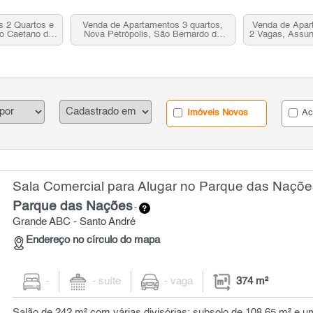
s 2 Quartos e
Venda de Apartamentos 3 quartos,
Venda de Apar
ão Caetano do
Nova Petrópolis, São Bernardo do
2 Vagas, Assun
Campo, SP
Ca
Imóveis Novos
Ac
Sala Comercial para Alugar no Parque das Naçõe
Parque das Nações
-
Grande ABC - Santo André
Endereço no círculo do mapa
-
- suíte
- vaga
374 m²
Salão de 242 m² com várias divisórias; subsolo de 108,65 m² e 