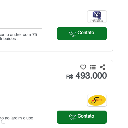
Contato
santo andré. com 75
ribuídos ...
493.000
R$
Contato
mo ao jardim clube
...