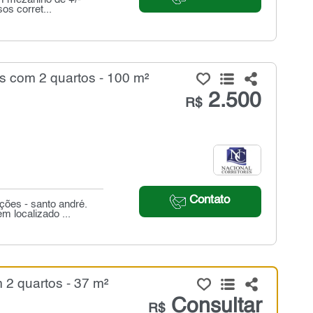
os corret...
s com 2 quartos - 100 m²
2.500
R$
Contato
ções - santo andré.
 localizado ...
2 quartos - 37 m²
Consultar
R$