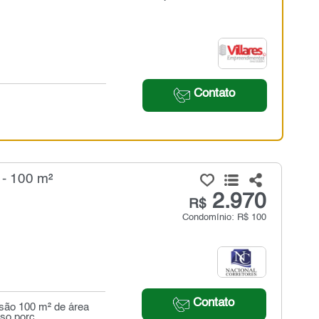
Contato
 - 100 m²
2.970
R$
Condomínio: R$ 100
Contato
. são 100 m² de área
so porc...