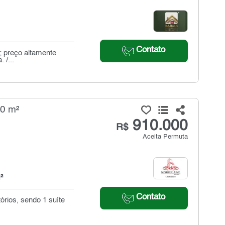
Contato
; preço altamente
 /...
60 m²
910.000
R$
Aceita Permuta
²
Contato
órios, sendo 1 suíte