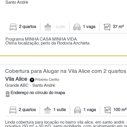
Santo André
2 quartos
- suíte
1 vaga
37 m²
Programa MINHA CASA MINHA VIDA.
Ótima localização, perto da Rodovia Anchieta.
Cobertura para Alugar na Vila Alice com 2 quartos
Vila Alice
-
Próximo Centro
Grande ABC - Santo André
Endereço no círculo do mapa
2 quartos
1 suíte
1 vaga
100 m²
Linda cobertura para locação no bairro vila alice, em santo andré
privativa (50 m² + 50 m²), semi mobiliada, com acabamento em pi