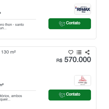
²
Contato
ro thon - santo
un...
- 130 m²
570.000
R$
m²
Contato
itórios, ambos
ueir...