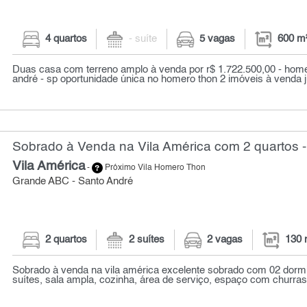
4 quartos
- suíte
5 vagas
600 m
Duas casa com terreno amplo à venda por r$ 1.722.500,00 - home
andré - sp oportunidade única no homero thon 2 imóveis à venda j
Sobrado à Venda na Vila América com 2 quartos 
Vila América
-
Próximo Vila Homero Thon
Grande ABC - Santo André
2 quartos
2 suítes
2 vagas
130 
Sobrado à venda na vila américa excelente sobrado com 02 dorm
suítes, sala ampla, cozinha, área de serviço, espaço com churrasq