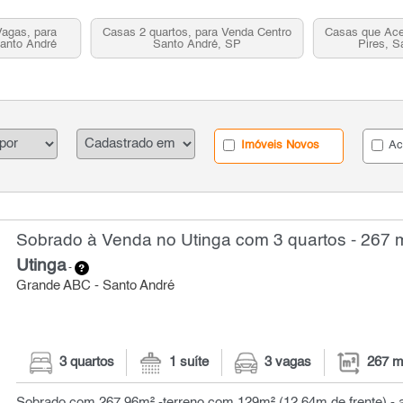
Vagas, para
Casas 2 quartos, para Venda Centro
Casas que Ace
Santo André
Santo André, SP
Pires, S
Imóveis Novos
Ac
Sobrado à Venda no Utinga com 3 quartos - 267 
Utinga
-
Grande ABC - Santo André
3 quartos
1 suíte
3 vagas
267 m
Sobrado com 267,96m² -terreno com 129m² (12,64m de frente) - a