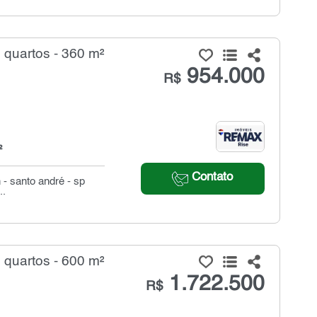
quartos - 360 m²
954.000
R$
²
Contato
- santo andré - sp
..
quartos - 600 m²
1.722.500
R$