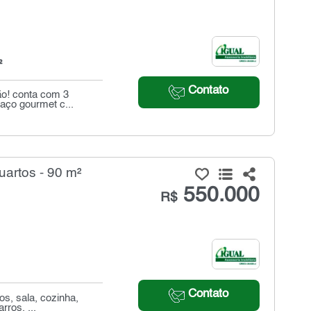
²
Contato
ão! conta com 3
paço gourmet c...
uartos - 90 m²
550.000
R$
Contato
os, sala, cozinha,
rros. ...