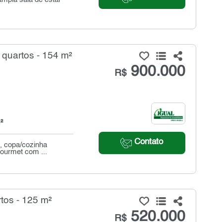
quartos - 154 m²
900.000
R$
²
Contato
, copa/cozinha
gourmet com ...
os - 125 m²
520.000
R$