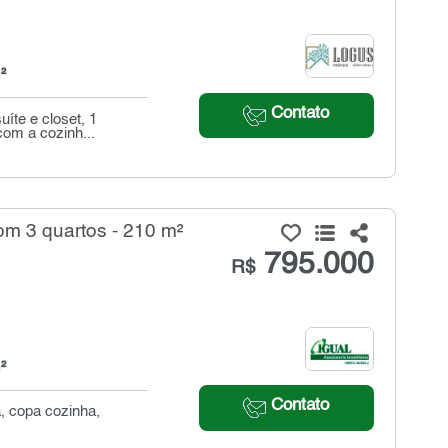
²
Contato
te e closet, 1
com a cozinh...
m 3 quartos - 210 m²
795.000
R$
²
Contato
a, copa cozinha,