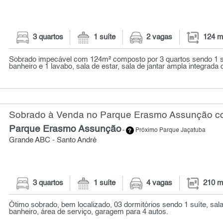
3 quartos
1 suíte
2 vagas
124 m
Sobrado impecável com 124m² composto por 3 quartos sendo 1 suí
banheiro e 1 lavabo, sala de estar, sala de jantar ampla integrada 
Sobrado à Venda no Parque Erasmo Assunção co
Parque Erasmo Assunção
-
Próximo Parque Jaçatuba
Grande ABC - Santo André
3 quartos
1 suíte
4 vagas
210 m
Ótimo sobrado, bem localizado, 03 dormitórios sendo 1 suíte, sal
banheiro, área de serviço, garagem para 4 autos.