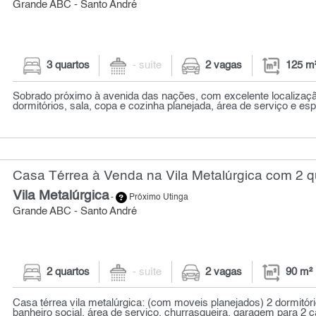
Grande ABC - Santo André
3 quartos
- suíte
2 vagas
125 m
Sobrado próximo à avenida das nações, com excelente localizaç
dormitórios, sala, copa e cozinha planejada, área de serviço e es
Casa Térrea à Venda na Vila Metalúrgica com 2 q
Vila Metalúrgica
-
Próximo Utinga
Grande ABC - Santo André
2 quartos
- suíte
2 vagas
90 m²
Casa térrea vila metalúrgica: (com moveis planejados) 2 dormitóri
banheiro social, área de serviço, churrasqueira, garagem para 2 ca