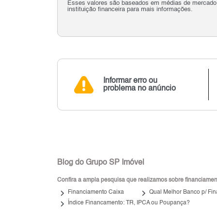
Esses valores são baseados em médias de mercado e 
instituição financeira para mais informações.
Informar erro ou
problema no anúncio
Blog do Grupo SP Imóvel
Confira a ampla pesquisa que realizamos sobre financiamento
keyboard_arrow_right
keyboard_arrow_right
Financiamento Caixa
Qual Melhor Banco p/ Fin
keyboard_arrow_right
Índice Financamento: TR, IPCA ou Poupança?