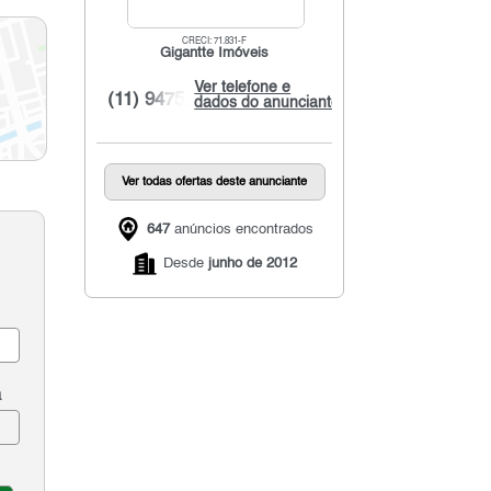
CRECI: 71.831-F
Gigantte Imóveis
Ver telefone e
(11) 9475...
dados do anunciante
Ver todas ofertas deste anunciante
647
anúncios encontrados
Desde
junho de 2012
a