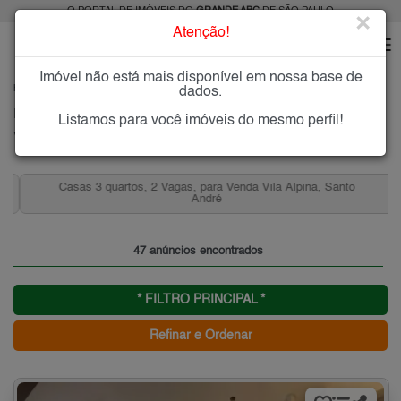
O PORTAL DE IMÓVEIS DO
GRANDE ABC
DE SÃO PAULO
×
Atenção!
Imóvel não está mais disponível em nossa base de
HOME
GRANDE ABC
COMPRAR
SANTO ANDRÉ
VILA ALPINA
dados.
Imóveis à Venda na Vila Alpina, Santo André
Listamos para você imóveis do mesmo perfil!
Vila Alpina - Santo André, Grande ABC
Casas 3 quartos, 2 Vagas, para Venda Vila Alpina, Santo
André
47 anúncios encontrados
* FILTRO PRINCIPAL *
Refinar e Ordenar