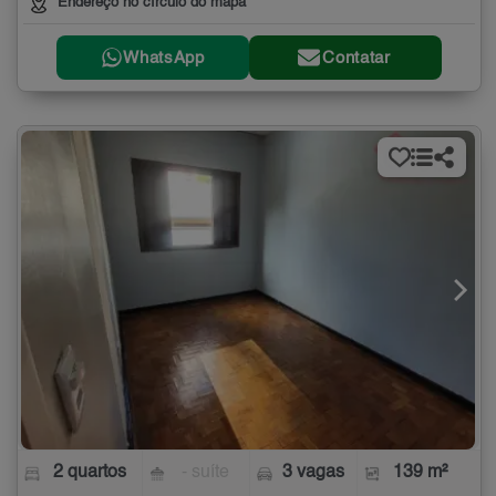
Endereço no círculo do mapa
WhatsApp
Contatar
2 quartos
- suíte
3 vagas
139 m²