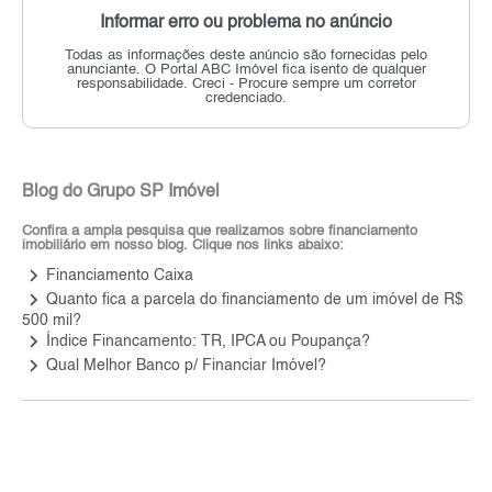
Informar erro ou problema no anúncio
Todas as informações deste anúncio são fornecidas pelo
anunciante.
O Portal ABC Imóvel fica isento de qualquer
responsabilidade.
Creci - Procure sempre um corretor
credenciado.
Blog do Grupo SP Imóvel
Confira a ampla pesquisa que realizamos sobre financiamento
imobiliário em nosso blog. Clique nos links abaixo:
keyboard_arrow_right
Financiamento Caixa
keyboard_arrow_right
Quanto fica a parcela do financiamento de um imóvel de R$
500 mil?
keyboard_arrow_right
Índice Financamento: TR, IPCA ou Poupança?
keyboard_arrow_right
Qual Melhor Banco p/ Financiar Imóvel?