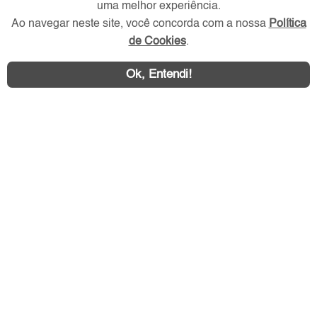
uma melhor experiência.
Ao navegar neste site, você concorda com a nossa
Política
de Cookies
.
Ok, Entendi!
Área exclusiva aos anunciantes,
acesse sua conta:
ABC Imóvel © 2026 - Todos os direitos reservados