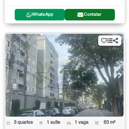
WhatsApp
Contatar
3 quartos
1 suíte
1 vaga
63 m²