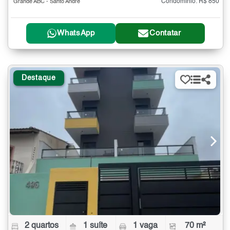
Condomínio: R$ 850
Grande ABC - Santo André
WhatsApp
Contatar
Destaque
2 quartos
1 suíte
1 vaga
70 m²