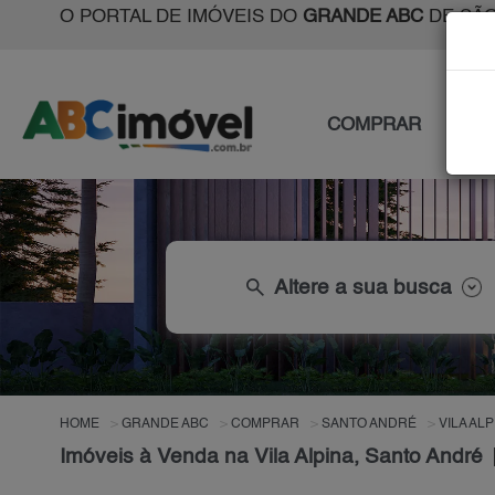
O PORTAL DE IMÓVEIS DO
GRANDE ABC
DE SÃO
COMPRAR
ALU
search
Altere a sua busca
HOME
GRANDE ABC
COMPRAR
SANTO ANDRÉ
VILA ALP
Imóveis à Venda na Vila Alpina, Santo André