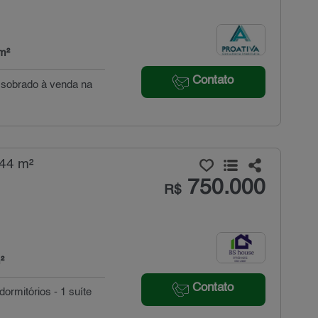
m²
Contato
e sobrado à venda na
144 m²
750.000
R$
²
Contato
ormitórios - 1 suíte