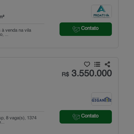
m²
Contato
 à venda na vila
, ...
3.550.000
R$
Contato
sp, 8 vaga(s), 1374
...