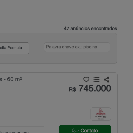
47 anúncios encontrados
eita Permuta
s - 60 m²
745.000
R$
Contato
ila guiomar, em