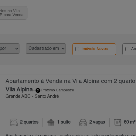
tos na Vila
SP para Venda
Imóveis Novos
Ac
Apartamento à Venda na Vila Alpina com 2 quarto
Vila Alpina
-
Próximo Campestre
Grande ABC - Santo André
2 quartos
1 suíte
2 vagas
60 m²
Apartamento vila guiomar | santo andré sp lindo apartamento na v