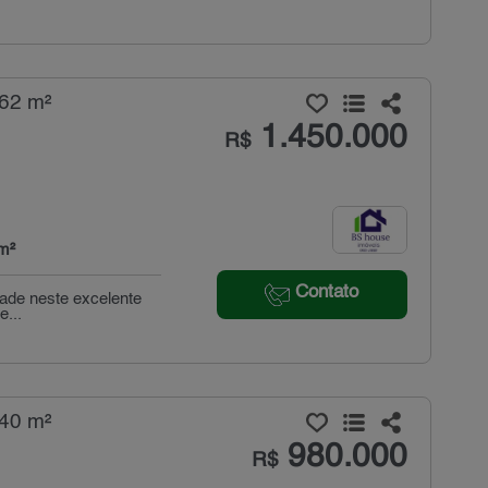
162 m²
1.450.000
R$
m²
Contato
idade neste excelente
e...
140 m²
980.000
R$