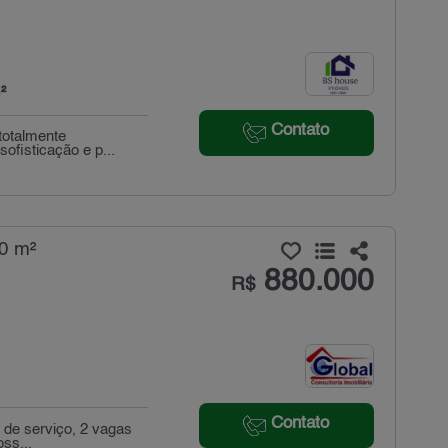
²
Contato
totalmente
ofisticação e p...
90 m²
880.000
R$
Contato
a de serviço, 2 vagas
ss...