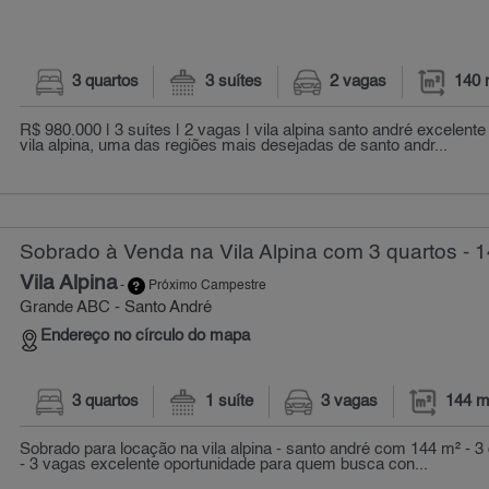
3 quartos
3 suítes
2 vagas
140 
R$ 980.000 | 3 suítes | 2 vagas | vila alpina santo andré excelent
vila alpina, uma das regiões mais desejadas de santo andr...
Sobrado à Venda na Vila Alpina com 3 quartos - 
Vila Alpina
-
Próximo Campestre
Grande ABC - Santo André
Endereço no círculo do mapa
3 quartos
1 suíte
3 vagas
144 m
Sobrado para locação na vila alpina - santo andré com 144 m² - 3 d
- 3 vagas excelente oportunidade para quem busca con...