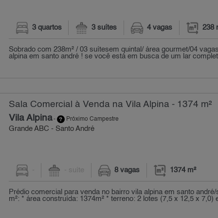
3 quartos
3 suítes
4 vagas
238 
Sobrado com 238m² / 03 suítesem quintal/ área gourmet/04 vagas
alpina em santo andré ! se você está em busca de um lar completo
Sala Comercial à Venda na Vila Alpina - 1374 m²
Vila Alpina
-
Próximo Campestre
Grande ABC - Santo André
-
- suíte
8 vagas
1374 m²
Prédio comercial para venda no bairro vila alpina em santo andré/
m²: * área construída: 1374m² * terreno: 2 lotes (7,5 x 12,5 x 7,0) e