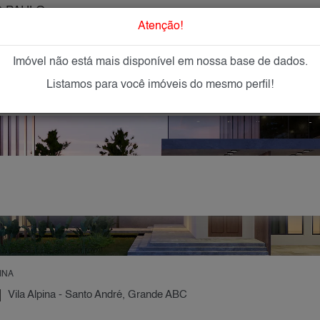
 PAULO
O que Procur
Atenção!
Imóvel não está mais disponível em nossa base de dados.
GAR
IMÓVEIS NOVOS
IMOBILIÁRIAS
OFEREÇA
Listamos para você imóveis do mesmo perfil!
INA
Vila Alpina - Santo André, Grande ABC