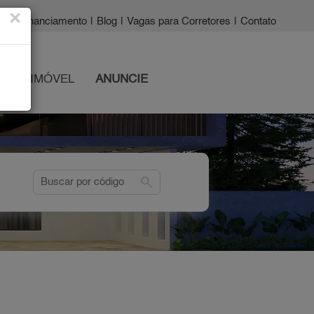
×
a?
|
Financiamento
|
Blog
|
Vagas para Corretores
|
Contato
 SEU IMÓVEL
ANUNCIE
search