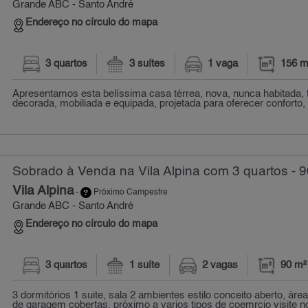
Grande ABC - Santo André
Endereço no círculo do mapa
3 quartos
3 suítes
1 vaga
156 m
Apresentamos esta belíssima casa térrea, nova, nunca habitada, 
decorada, mobiliada e equipada, projetada para oferecer conforto, s
Sobrado à Venda na Vila Alpina com 3 quartos - 
Vila Alpina
-
Próximo Campestre
Grande ABC - Santo André
Endereço no círculo do mapa
3 quartos
1 suíte
2 vagas
90 m²
3 dormitórios 1 suite, sala 2 ambientes estilo conceito aberto, áre
de garagem cobertas. próximo a varios tipos de coemrcio visite no