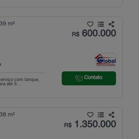
139 m²
600.000
R$
²
Contato
 serviço com tanque,
a até 3...
238 m²
1.350.000
R$