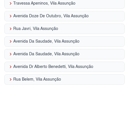
keyboard_arrow_right
Travessa Apeninos, Vila Assunção
keyboard_arrow_right
Avenida Doze De Outubro, Vila Assunção
keyboard_arrow_right
Rua Javri, Vila Assunção
keyboard_arrow_right
Avenida Da Saudade, Vila Assunção
keyboard_arrow_right
Avenida Da Saudade, Vila Assunção
keyboard_arrow_right
Avenida Dr Alberto Benedetti, Vila Assunção
keyboard_arrow_right
Rua Belem, Vila Assunção