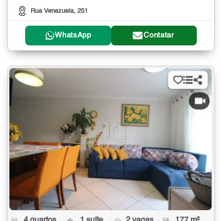
Rua Venezuela, 251
WhatsApp
Contatar
4 quartos
1 suíte
2 vagas
177 m²