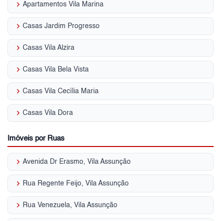
keyboard_arrow_right
Apartamentos Vila Marina
keyboard_arrow_right
Casas Jardim Progresso
keyboard_arrow_right
Casas Vila Alzira
keyboard_arrow_right
Casas Vila Bela Vista
keyboard_arrow_right
Casas Vila Cecília Maria
keyboard_arrow_right
Casas Vila Dora
Imóveis por Ruas
keyboard_arrow_right
Avenida Dr Erasmo, Vila Assunção
keyboard_arrow_right
Rua Regente Feijo, Vila Assunção
keyboard_arrow_right
Rua Venezuela, Vila Assunção