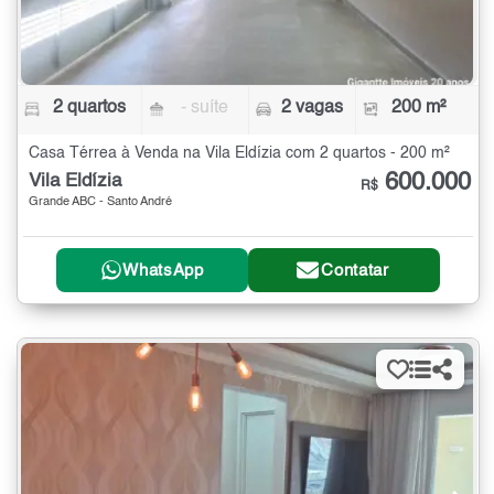
2 quartos
- suíte
2 vagas
200 m²
Casa Térrea à Venda na Vila Eldízia com 2 quartos - 200 m²
600.000
Vila Eldízia
R$
Grande ABC - Santo André
WhatsApp
Contatar