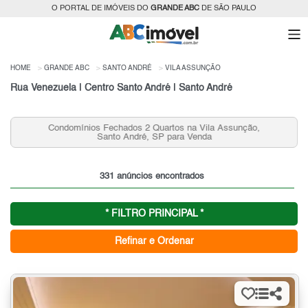
O PORTAL DE IMÓVEIS DO
GRANDE ABC
DE SÃO PAULO
HOME
GRANDE ABC
SANTO ANDRÉ
VILA ASSUNÇÃO
Rua Venezuela | Centro Santo André | Santo André
Condomínios Fechados 2 Quartos na Vila Assunção,
Santo André, SP para Venda
331 anúncios encontrados
* FILTRO PRINCIPAL *
Refinar e Ordenar