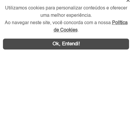
X
Utilizamos cookies para personalizar conteúdos e oferecer
uma melhor experiência.
Redes Sociais
Ao navegar neste site, você concorda com a nossa
Política
de Cookies
.
Ok, Entendi!
Área exclusiva aos anunciantes,
acesse sua conta: