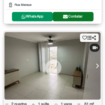
Rua Manaus
WhatsApp
Contatar
2 quartos
1 suíte
1 vaga
61 m²