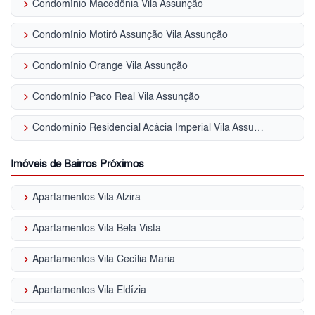
keyboard_arrow_right
Condomínio Macedônia Vila Assunção
keyboard_arrow_right
Condomínio Motiró Assunção Vila Assunção
keyboard_arrow_right
Condomínio Orange Vila Assunção
keyboard_arrow_right
Condomínio Paco Real Vila Assunção
keyboard_arrow_right
Condomínio Residencial Acácia Imperial Vila Assunção
Imóveis de Bairros Próximos
keyboard_arrow_right
Apartamentos Vila Alzira
keyboard_arrow_right
Apartamentos Vila Bela Vista
keyboard_arrow_right
Apartamentos Vila Cecília Maria
keyboard_arrow_right
Apartamentos Vila Eldízia