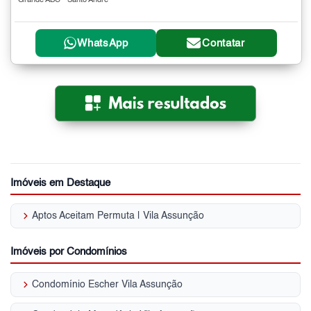
Grande ABC - Santo André
WhatsApp
Contatar
Imóveis em Destaque
keyboard_arrow_right
Aptos Aceitam Permuta | Vila Assunção
Imóveis por Condomínios
keyboard_arrow_right
Condomínio Escher Vila Assunção