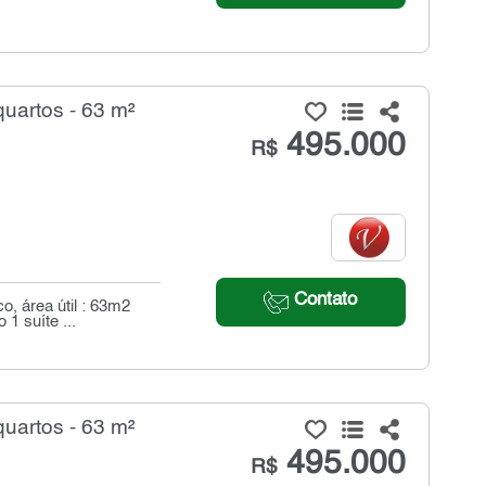
uartos - 63 m²
495.000
R$
Contato
, área útil : 63m2
1 suíte ...
uartos - 63 m²
495.000
R$