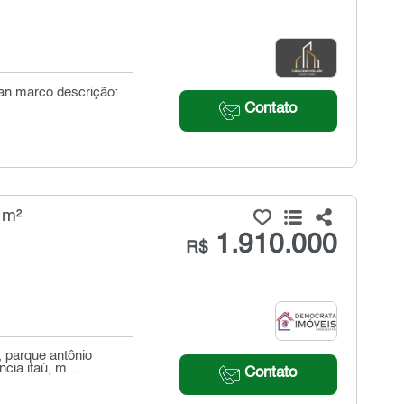
an marco descrição:
Contato
 m²
1.910.000
R$
 parque antônio
cia itaú, m...
Contato