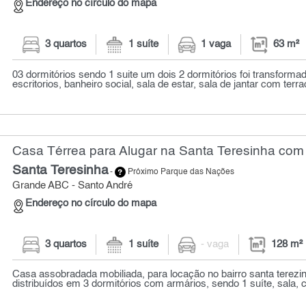
Endereço no círculo do mapa
3 quartos
1 suíte
1 vaga
63 m²
03 dormitórios sendo 1 suite um dois 2 dormitórios foi transforma
escritorios, banheiro social, sala de estar, sala de jantar com terrac
Casa Térrea para Alugar na Santa Teresinha com 
Santa Teresinha
-
Próximo Parque das Nações
Grande ABC - Santo André
Endereço no círculo do mapa
3 quartos
1 suíte
- vaga
128 m²
Casa assobradada mobiliada, para locação no bairro santa terezi
distribuídos em 3 dormitórios com armários, sendo 1 suíte, sala, c