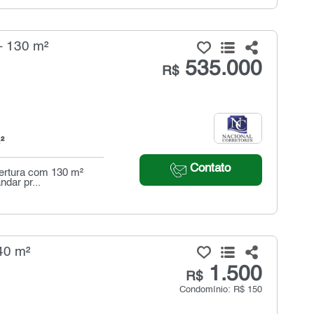
- 130 m²
535.000
R$
²
Contato
bertura com 130 m²
ndar pr...
40 m²
1.500
R$
Condomínio: R$ 150