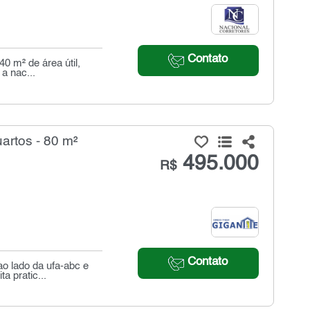
Contato
0 m² de área útil,
a nac...
artos - 80 m²
495.000
R$
Contato
ao lado da ufa-abc e
a pratic...