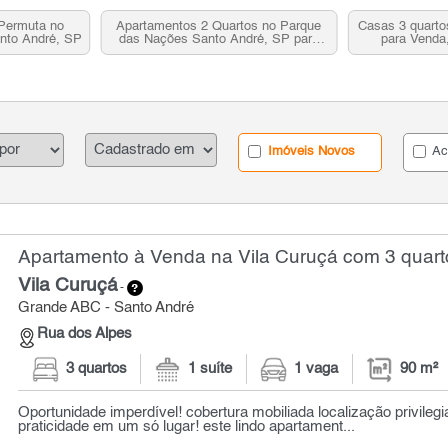
Permuta no
Apartamentos 2 Quartos no Parque
Casas 3 quarto
nto André, SP
das Nações Santo André, SP para
para Venda
Venda
Imóveis Novos
Ac
Apartamento à Venda na Vila Curuçá com 3 quart
Vila Curuçá
-
Grande ABC - Santo André
Rua dos Alpes
3 quartos
1 suíte
1 vaga
90 m²
Oportunidade imperdível! cobertura mobiliada localização privilegi
praticidade em um só lugar! este lindo apartament...