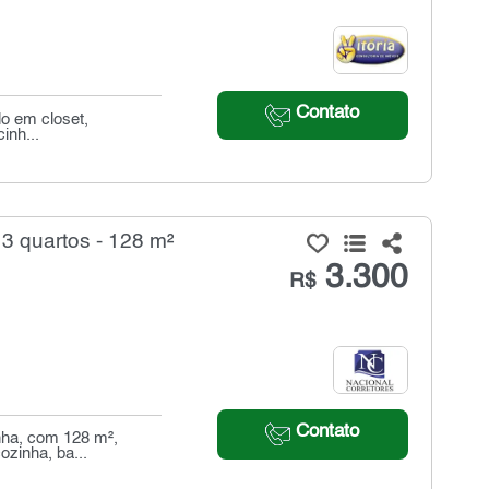
Contato
do em closet,
inh...
3 quartos - 128 m²
3.300
R$
Contato
nha, com 128 m²,
ozinha, ba...