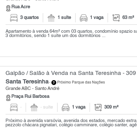
Rua Acre
3 quartos
1 suíte
1 vaga
63 m²
Apartamento à venda 64m² com 03 quartos, condomínio spazio s
3 dormitórios, sendo 1 suíte um dos dormitórios ...
Galpão / Salão à Venda na Santa Teresinha - 309
Santa Teresinha
-
Próximo Parque das Nações
Grande ABC - Santo André
Praça Rui Barbosa
-
- suíte
1 vaga
309 m²
Próximo à avenida varsóvia, avenida dos estados, mercado extra,
pezzolo chácara pignatari, colégio camminare, colégio santer, agên