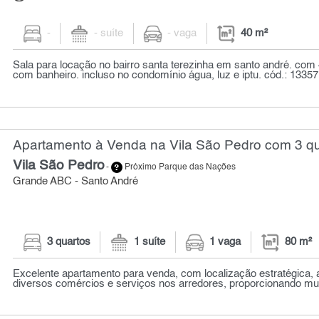
-
- suíte
- vaga
40 m²
Sala para locação no bairro santa terezinha em santo andré. com 4
com banheiro. incluso no condomínio água, luz e iptu. cód.: 13357 
Apartamento à Venda na Vila São Pedro com 3 qu
Vila São Pedro
-
Próximo Parque das Nações
Grande ABC - Santo André
3 quartos
1 suíte
1 vaga
80 m²
Excelente apartamento para venda, com localização estratégica, 
diversos comércios e serviços nos arredores, proporcionando muit