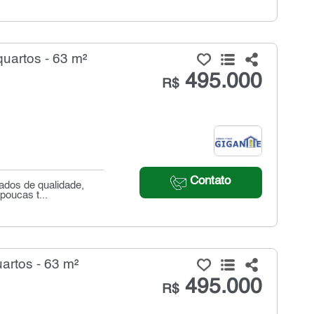
uartos - 63 m²
495.000
R$
Contato
ados de qualidade,
poucas t...
artos - 63 m²
495.000
R$