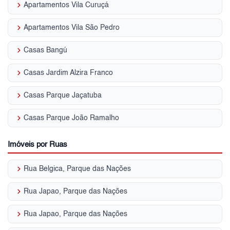
keyboard_arrow_right
Apartamentos Vila Curuçá
keyboard_arrow_right
Apartamentos Vila São Pedro
keyboard_arrow_right
Casas Bangú
keyboard_arrow_right
Casas Jardim Alzira Franco
keyboard_arrow_right
Casas Parque Jaçatuba
keyboard_arrow_right
Casas Parque João Ramalho
Imóveis por Ruas
keyboard_arrow_right
Rua Belgica, Parque das Nações
keyboard_arrow_right
Rua Japao, Parque das Nações
keyboard_arrow_right
Rua Japao, Parque das Nações