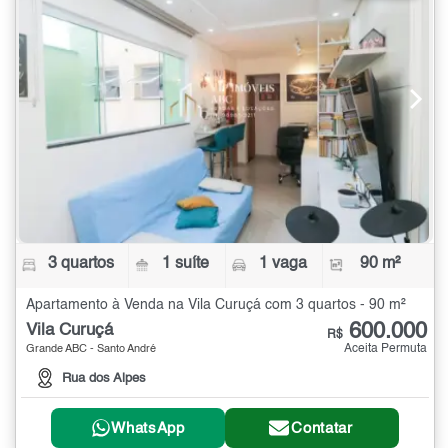
3 quartos
1 suíte
1 vaga
90 m²
Apartamento à Venda na Vila Curuçá com 3 quartos - 90 m²
600.000
Vila Curuçá
R$
Aceita Permuta
Grande ABC - Santo André
Rua dos Alpes
WhatsApp
Contatar