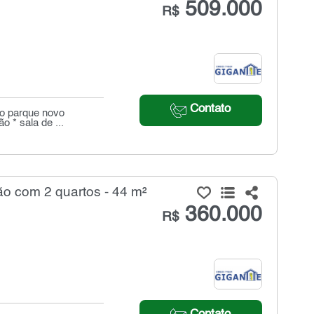
509.000
R$
Contato
ro parque novo
o * sala de ...
 com 2 quartos - 44 m²
360.000
R$