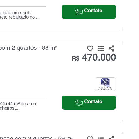
Contato
sunção em santo
eto rebaixado no ...
om 2 quartos - 88 m²
470.000
R$
Contato
 44+44 m² de área
nheiros,...
nção com 3 quartos - 59 m²