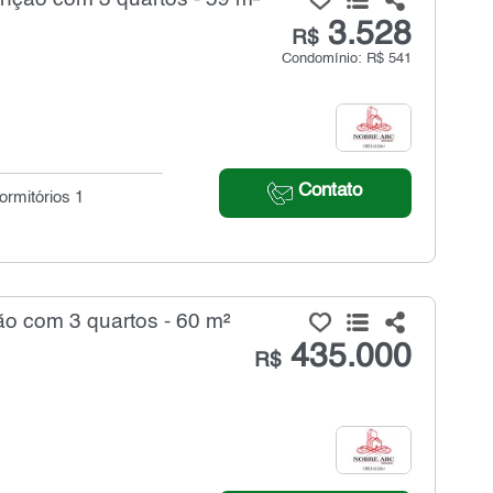
3.528
R$
Condomínio: R$ 541
Contato
ormitórios 1
 com 3 quartos - 60 m²
435.000
R$