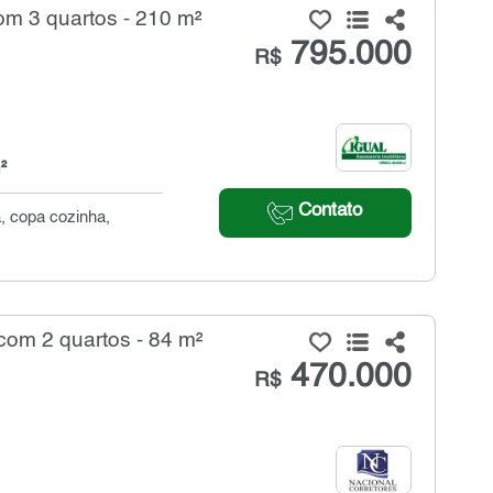
m 3 quartos - 210 m²
795.000
R$
²
Contato
a, copa cozinha,
om 2 quartos - 84 m²
470.000
R$