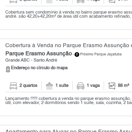
Cobertura sem condomínio à venda no bairro parque erasmo as
andré. são 42,20+42,20m² de área útil com acabamento refinado, t
Cobertura à Venda no Parque Erasmo Assunção c
Parque Erasmo Assunção
-
Próximo Parque Jaçatuba
Grande ABC - Santo André
Endereço no círculo do mapa
2 quartos
1 suíte
1 vaga
88 m²
Lançamento !!!!!! cobertura a venda no parque erasmo assunção,
útil, com elevador, 2 dormitórios sendo 1 suíte, sala, cozinha, 2 ba
Apartamento para Alugar no Parque Erasmo Assu