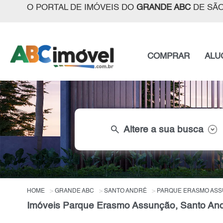
O PORTAL DE IMÓVEIS DO
GRANDE ABC
DE SÃO
COMPRAR
ALU
search
Altere a sua busca
HOME
GRANDE ABC
SANTO ANDRÉ
PARQUE ERASMO AS
Imóveis Parque Erasmo Assunção, Santo And