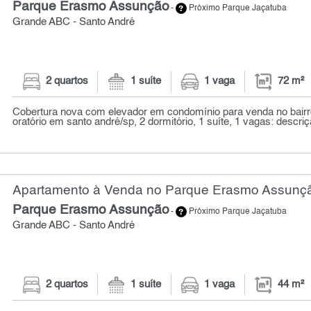
Parque Erasmo Assunção
-
Próximo Parque Jaçatuba
Grande ABC - Santo André
2 quartos
1 suíte
1 vaga
72 m²
Cobertura nova com elevador em condomínio para venda no bair
oratório em santo andré/sp, 2 dormitório, 1 suíte, 1 vagas: descriçã
Apartamento à Venda no Parque Erasmo Assunção
Parque Erasmo Assunção
-
Próximo Parque Jaçatuba
Grande ABC - Santo André
2 quartos
1 suíte
1 vaga
44 m²