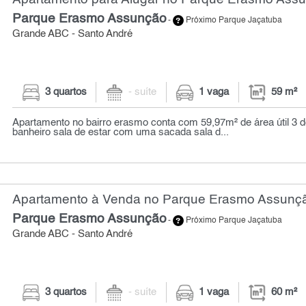
Parque Erasmo Assunção
-
Próximo Parque Jaçatuba
Grande ABC - Santo André
3 quartos
- suíte
1 vaga
59 m²
Apartamento no bairro erasmo conta com 59,97m² de área útil 3 d
banheiro sala de estar com uma sacada sala d...
Apartamento à Venda no Parque Erasmo Assunção
Parque Erasmo Assunção
-
Próximo Parque Jaçatuba
Grande ABC - Santo André
3 quartos
- suíte
1 vaga
60 m²