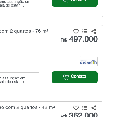
Contato
rasmo assunção em
la de estar ...
om 2 quartos - 76 m²
497.000
R$
Contato
mo assunção em
ala de estar e...
 com 2 quartos - 42 m²
362.000
R$