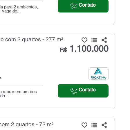
Contato
la para 2 ambientes,
 vaga de...
 com 2 quartos - 277 m²
1.100.000
R$
²
Contato
ha morar em um dos
da...
om 2 quartos - 72 m²