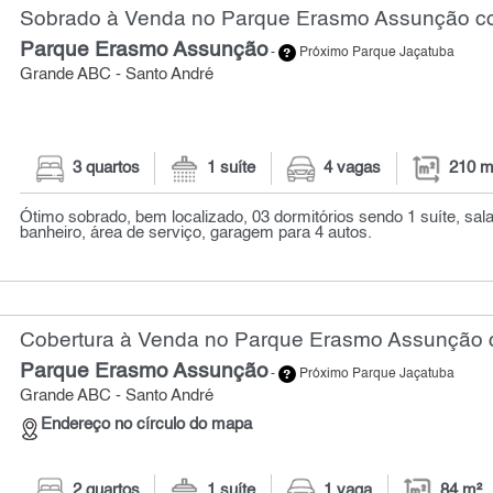
Sobrado à Venda no Parque Erasmo Assunção co
Parque Erasmo Assunção
-
Próximo Parque Jaçatuba
Grande ABC - Santo André
3 quartos
1 suíte
4 vagas
210 m
Ótimo sobrado, bem localizado, 03 dormitórios sendo 1 suíte, sal
banheiro, área de serviço, garagem para 4 autos.
Cobertura à Venda no Parque Erasmo Assunção c
Parque Erasmo Assunção
-
Próximo Parque Jaçatuba
Grande ABC - Santo André
Endereço no círculo do mapa
2 quartos
1 suíte
1 vaga
84 m²