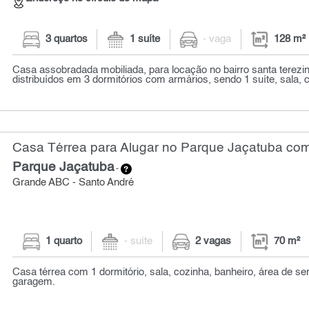
3 quartos
1 suíte
- vaga
128 m²
Casa assobradada mobiliada, para locação no bairro santa terezi
distribuídos em 3 dormitórios com armários, sendo 1 suíte, sala, c
Casa Térrea para Alugar no Parque Jaçatuba com 
Parque Jaçatuba
-
Grande ABC - Santo André
1 quarto
- suíte
2 vagas
70 m²
Casa térrea com 1 dormitório, sala, cozinha, banheiro, área de se
garagem.