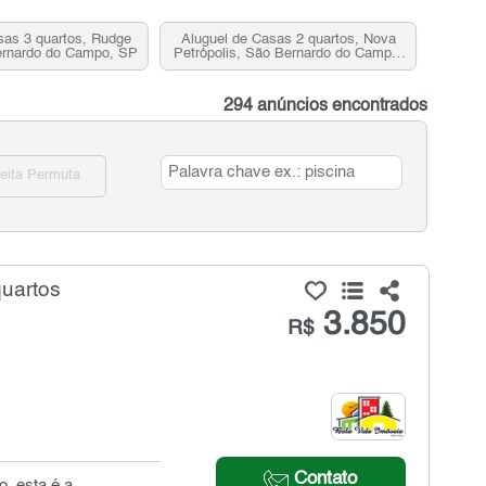
sas 3 quartos, Rudge
Aluguel de Casas 2 quartos, Nova
rnardo do Campo, SP
Petrópolis, São Bernardo do Campo,
SP
294 anúncios encontrados
eita Permuta
quartos
3.850
R$
Contato
, esta é a