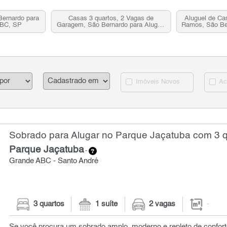
Bernardo para
Casas 3 quartos, 2 Vagas de
Aluguel de Ca
ABC, SP
Garagem, São Bernardo para Alugar,
Ramos, São Be
Grande ABC, SP
Imóveis Novos
Ac
Sobrado para Alugar no Parque Jaçatuba com 3 
Parque Jaçatuba
-
Grande ABC - Santo André
3 quartos
1 suíte
2 vagas
-
Se você procura um sobrado amplo, moderno e repleto de conforto