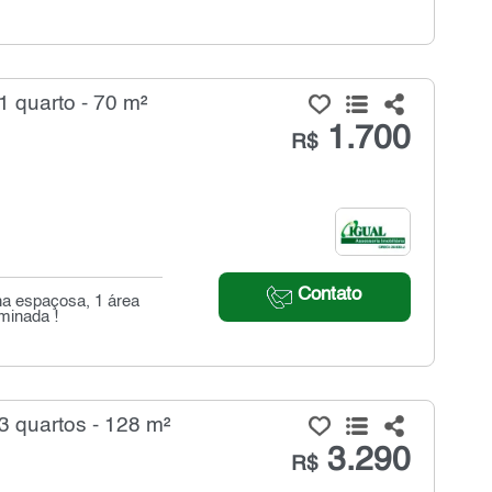
 quarto - 70 m²
1.700
R$
Contato
ha espaçosa, 1 área
rminada !
3 quartos - 128 m²
3.290
R$