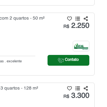
com 2 quartos - 50 m²
2.250
R$
Contato
as . excelente
3 quartos - 128 m²
3.300
R$