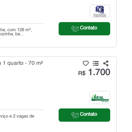
Contato
nha, com 128 m²,
ozinha, ba...
1 quarto - 70 m²
1.700
R$
Contato
rviço e 2 vagas de