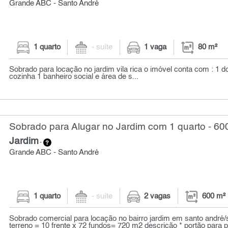
Grande ABC - Santo André
1 quarto
- suíte
1 vaga
80 m²
Sobrado para locação no jardim vila rica o imóvel conta com : 1 do
cozinha 1 banheiro social e área de s...
Sobrado para Alugar no Jardim com 1 quarto - 60
Jardim
-
Grande ABC - Santo André
1 quarto
- suíte
2 vagas
600 m²
Sobrado comercial para locação no bairro jardim em santo andré/s
terreno = 10 frente x 72 fundos= 720 m2 descrição * portão para p