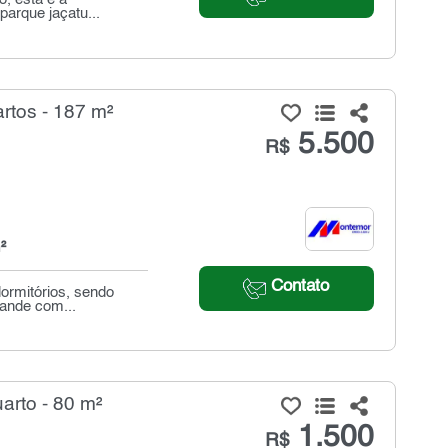
parque jaçatu...
rtos - 187 m²
5.500
R$
²
Contato
dormitórios, sendo
rande com...
arto - 80 m²
1.500
R$