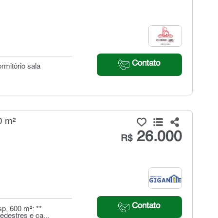
Contato
rmitório sala
0 m²
26.000
R$
Contato
p, 600 m²: **
edestres e ca...