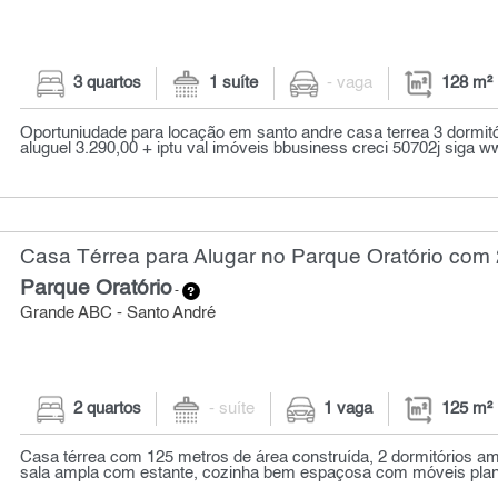
3 quartos
1 suíte
- vaga
128 m²
Oportuniudade para locação em santo andre casa terrea 3 dormitó
aluguel 3.290,00 + iptu val imóveis bbusiness creci 50702j siga w
Casa Térrea para Alugar no Parque Oratório com 
Parque Oratório
-
Grande ABC - Santo André
2 quartos
- suíte
1 vaga
125 m²
Casa térrea com 125 metros de área construída, 2 dormitórios am
sala ampla com estante, cozinha bem espaçosa com móveis plane