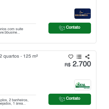
Contato
rios com suite
ww.bbusine...
2 quartos - 125 m²
2.700
R$
Contato
plos, 2 banheiros,
jados, 1 área...