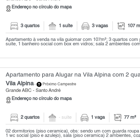
Endereço no círculo do mapa
3 quartos
1 suíte
3 vagas
107 m
Apartamento à venda na vila guiomar com 107m²; 3 quartos com 
suíte, 1 banheiro social com box em vidros; sala 2 ambientes com 
Apartamento para Alugar na Vila Alpina com 2 qua
Vila Alpina
-
Próximo Campestre
Grande ABC - Santo André
Endereço no círculo do mapa
2 quartos
- suíte
1 vaga
77 m²
02 dormitorios (piso ceramica), obs: sendo um com guarda roupa
1 wc social (piso e azulejo), sala (piso ceramica) 2 ambientes, coz