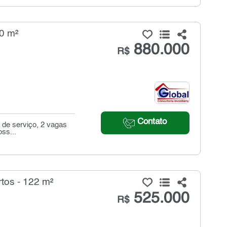
90 m²
880.000
R$
Contato
a de serviço, 2 vagas
ss...
tos - 122 m²
525.000
R$