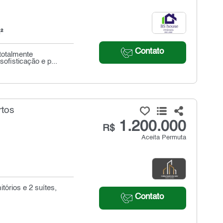
²
Contato
totalmente
ofisticação e p...
rtos
1.200.000
R$
Aceita Permuta
órios e 2 suítes,
Contato