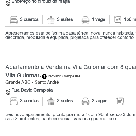
Endereço no círculo do mapa
3 quartos
3 suítes
1 vaga
156 m
Apresentamos esta belíssima casa térrea, nova, nunca habitada, 
decorada, mobiliada e equipada, projetada para oferecer conforto, s
Apartamento à Venda na Vila Guiomar com 3 qua
Vila Guiomar
-
Próximo Campestre
Grande ABC - Santo André
Rua David Campista
3 quartos
2 suítes
2 vagas
-
Seu novo apartamento, pronto pra morar! com 96mt sendo 3 dormit
sala 2 ambientes, banheiro social, varanda gourmet com...