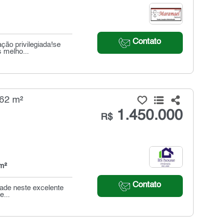
Contato
ção privilegiada!se
 melho...
162 m²
1.450.000
R$
m²
Contato
idade neste excelente
e...