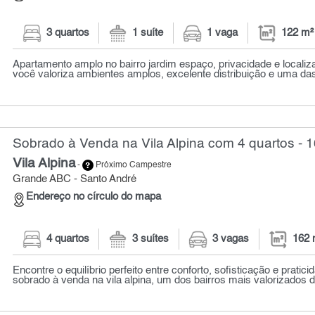
3 quartos
1 suíte
1 vaga
122 m²
Apartamento amplo no bairro jardim espaço, privacidade e localiza
você valoriza ambientes amplos, excelente distribuição e uma das
Sobrado à Venda na Vila Alpina com 4 quartos - 
Vila Alpina
-
Próximo Campestre
Grande ABC - Santo André
Endereço no círculo do mapa
4 quartos
3 suítes
3 vagas
162 
Encontre o equilíbrio perfeito entre conforto, sofisticação e pratic
sobrado à venda na vila alpina, um dos bairros mais valorizados d