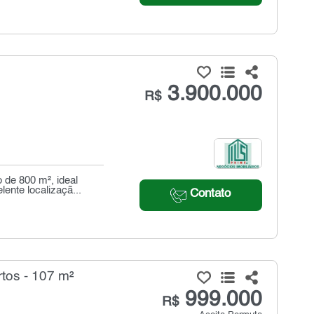
3.900.000
R$
 de 800 m², ideal
nte localizaçã...
Contato
tos - 107 m²
999.000
R$