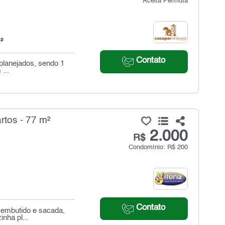
Aceita Permuta
²
Contato
planejados, sendo 1
...
rtos - 77 m²
2.000
R$
Condomínio: R$ 200
Contato
 embutido e sacada,
inha pl...