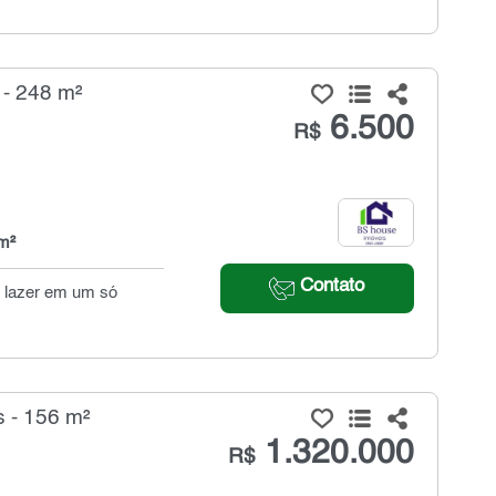
 - 248 m²
6.500
R$
m²
Contato
e lazer em um só
s - 156 m²
1.320.000
R$