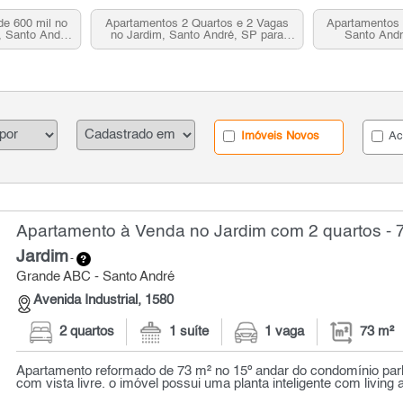
de 600 mil no
Apartamentos 2 Quartos e 2 Vagas
Apartamentos 
s, Santo André,
no Jardim, Santo André, SP para
Santo Andr
Venda
Imóveis Novos
Ac
Apartamento à Venda no Jardim com 2 quartos - 
Jardim
-
Grande ABC - Santo André
Avenida Industrial, 1580
2 quartos
1 suíte
1 vaga
73 m²
Apartamento reformado de 73 m² no 15º andar do condomínio park 
com vista livre. o imóvel possui uma planta inteligente com living a