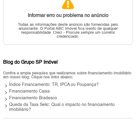
Informar erro ou problema no anúncio
Todas as informações deste anúncio são fornecidas pelo
anunciante.
O Portal ABC Imóvel fica isento de qualquer
responsabilidade.
Creci - Procure sempre um corretor
credenciado.
Blog do Grupo SP Imóvel
Confira a ampla pesquisa que realizamos sobre financiamento imobiliário
em nosso blog. Clique nos links abaixo:
keyboard_arrow_right
Índice Financamento: TR, IPCA ou Poupança?
keyboard_arrow_right
Financiamento Caixa
keyboard_arrow_right
Financiamento Bradesco
keyboard_arrow_right
Queda da Taxa Selic: Qual o impacto no financiamento
imobiliário?