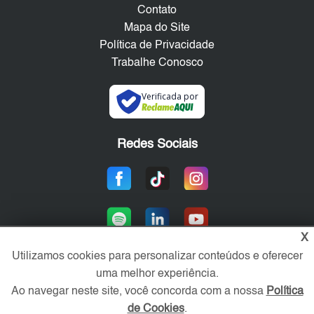
Contato
Mapa do Site
Política de Privacidade
Trabalhe Conosco
Verificada por
Redes Sociais
X
Utilizamos cookies para personalizar conteúdos e oferecer
uma melhor experiência.
Área exclusiva aos anunciantes,
Ao navegar neste site, você concorda com a nossa
Política
acesse sua conta:
de Cookies
.