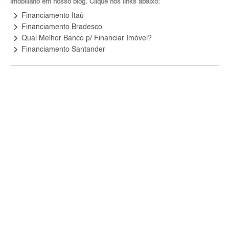
imobiliário em nosso blog. Clique nos links abaixo:
keyboard_arrow_right
Financiamento Itaú
keyboard_arrow_right
Financiamento Bradesco
keyboard_arrow_right
Qual Melhor Banco p/ Financiar Imóvel?
keyboard_arrow_right
Financiamento Santander