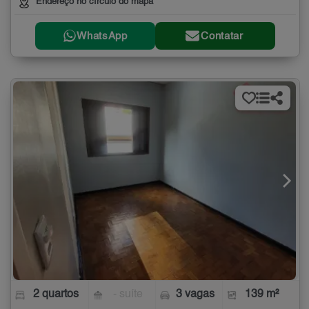
Endereço no círculo do mapa
WhatsApp
Contatar
2 quartos
- suíte
3 vagas
139 m²