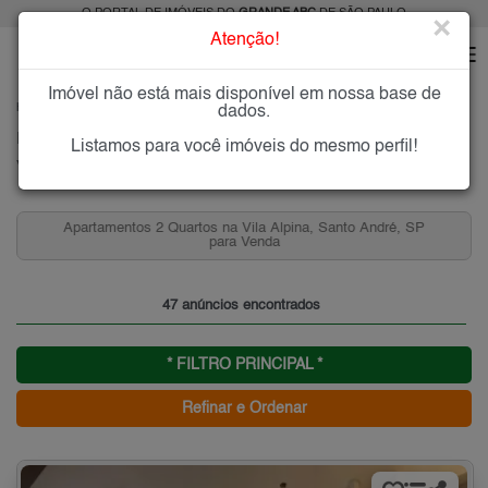
O PORTAL DE IMÓVEIS DO
GRANDE ABC
DE SÃO PAULO
×
Atenção!
Imóvel não está mais disponível em nossa base de
HOME
GRANDE ABC
COMPRAR
SANTO ANDRÉ
VILA ALPINA
dados.
Imóveis à Venda na Vila Alpina, Santo André
Listamos para você imóveis do mesmo perfil!
Vila Alpina - Santo André, Grande ABC
Apartamentos 2 Quartos na Vila Alpina, Santo André, SP
para Venda
47 anúncios encontrados
* FILTRO PRINCIPAL *
Refinar e Ordenar