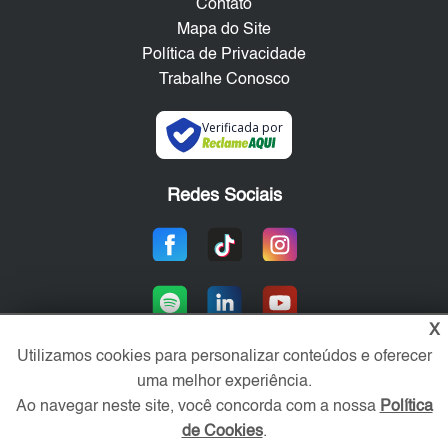
Contato
Mapa do Site
Política de Privacidade
Trabalhe Conosco
Verificada por
Redes Sociais
X
Utilizamos cookies para personalizar conteúdos e oferecer
uma melhor experiência.
Área exclusiva aos anunciantes,
Ao navegar neste site, você concorda com a nossa
Política
acesse sua conta:
de Cookies
.