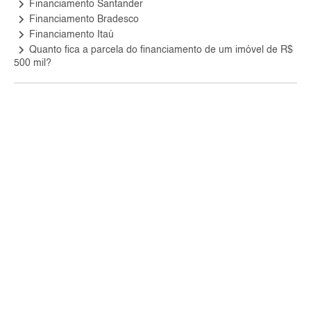
keyboard_arrow_right
Financiamento Santander
keyboard_arrow_right
Financiamento Bradesco
keyboard_arrow_right
Financiamento Itaú
keyboard_arrow_right
Quanto fica a parcela do financiamento de um imóvel de R$
500 mil?