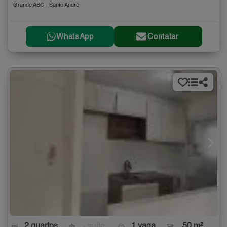
Grande ABC - Santo André
WhatsApp
Contatar
2 quartos
- suíte
1 vaga
50 m²