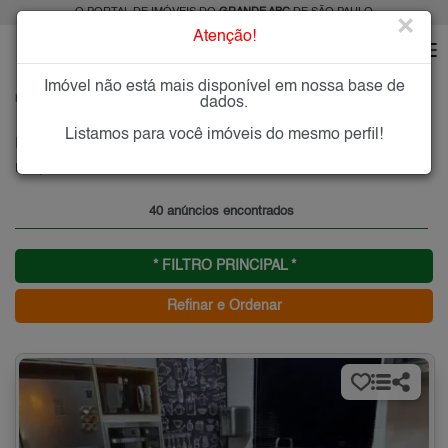
O PORTAL DE IMÓVEIS DO
GRANDE ABC
DE SÃO PAULO
×
Atenção!
Imóvel não está mais disponível em nossa base de
HOME
GRANDE ABC
COMPRAR
SANTO ANDRÉ
dados.
PARQUE JOÃO RAMALHO
Listamos para você imóveis do mesmo perfil!
Imóveis à Venda no Parque João Ramalho, Santo André
Parque João Ramalho - Santo André, Grande ABC
40 anúncios encontrados
* FILTRO PRINCIPAL *
Refinar e Ordenar