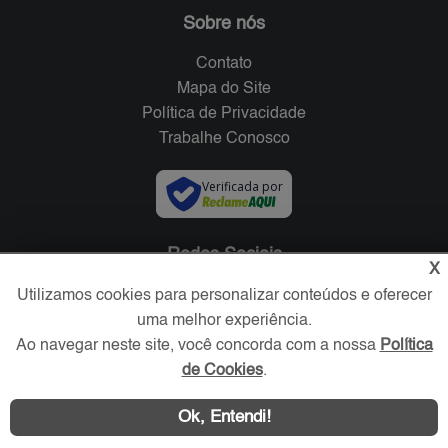
Sobre nós
Contato
Mapa do Site
Política de Privacidade
Trabalhe Conosco
Verificada por
Redes Sociais
X
Utilizamos cookies para personalizar conteúdos e oferecer
uma melhor experiência.
Ao navegar neste site, você concorda com a nossa
Política
de Cookies
.
Ok, Entendi!