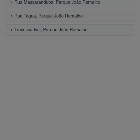
keyboard_arrow_right
Rua Massaranduba, Parque João Ramalho
keyboard_arrow_right
Rua Tagua, Parque João Ramalho
keyboard_arrow_right
Travessa Ivai, Parque João Ramalho