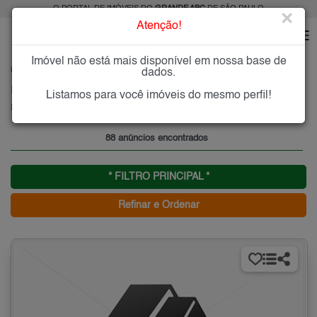
O PORTAL DE IMÓVEIS DO
GRANDE ABC
DE SÃO PAULO
×
Atenção!
Imóvel não está mais disponível em nossa base de
HOME
GRANDE ABC
COMPRAR
SÃO CAETANO DO SUL
FUNDAÇÃO
dados.
Imóveis à Venda no Fundação, São Caetano do Sul
Listamos para você imóveis do mesmo perfil!
Fundação - São Caetano do Sul, Grande ABC
88 anúncios encontrados
* FILTRO PRINCIPAL *
Refinar e Ordenar