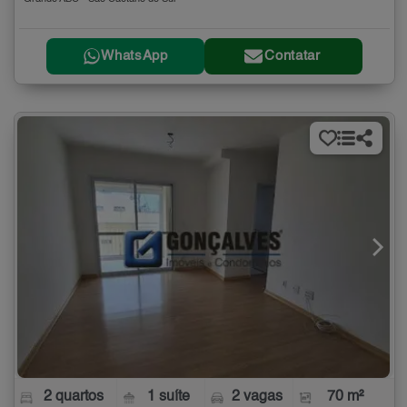
WhatsApp
Contatar
2 quartos
1 suíte
2 vagas
70 m²