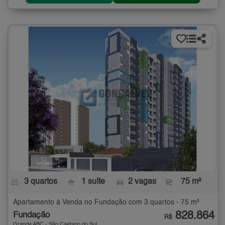
3 quartos
1 suíte
2 vagas
75 m²
Apartamento à Venda no Fundação com 3 quartos - 75 m²
828.864
Fundação
R$
Grande ABC - São Caetano do Sul