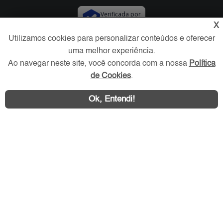
Verificada por
X
Utilizamos cookies para personalizar conteúdos e oferecer
Redes Sociais
uma melhor experiência.
Ao navegar neste site, você concorda com a nossa
Política
de Cookies
.
Ok, Entendi!
Área exclusiva aos anunciantes,
acesse sua conta: