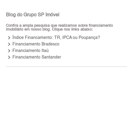
Blog do Grupo SP Imóvel
Confira a ampla pesquisa que realizamos sobre financiamento
imobiliário em nosso blog. Clique nos links abaixo:
keyboard_arrow_right
Índice Financamento: TR, IPCA ou Poupança?
keyboard_arrow_right
Financiamento Bradesco
keyboard_arrow_right
Financiamento Itaú
keyboard_arrow_right
Financiamento Santander