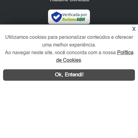
Verificada por
X
Redes Sociais
Utilizamos cookies para personalizar conteúdos e oferecer
uma melhor experiência.
Ao navegar neste site, você concorda com a nossa
Política
de Cookies
.
Ok, Entendi!
Área exclusiva aos anunciantes,
acesse sua conta: