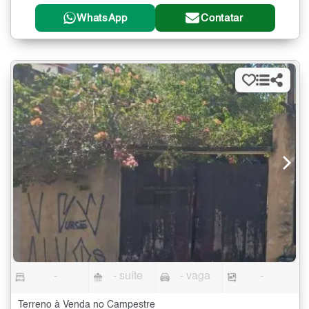
WhatsApp
Contatar
-
- suíte
- vaga
-
Terreno à Venda no Campestre