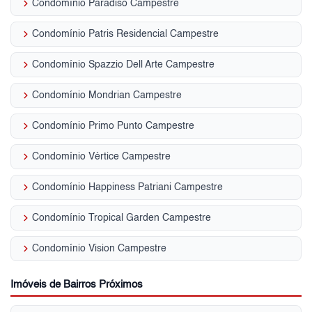
keyboard_arrow_right
Condomínio Paradiso Campestre
keyboard_arrow_right
Condomínio Patris Residencial Campestre
keyboard_arrow_right
Condomínio Spazzio Dell Arte Campestre
keyboard_arrow_right
Condomínio Mondrian Campestre
keyboard_arrow_right
Condomínio Primo Punto Campestre
keyboard_arrow_right
Condomínio Vértice Campestre
keyboard_arrow_right
Condomínio Happiness Patriani Campestre
keyboard_arrow_right
Condomínio Tropical Garden Campestre
keyboard_arrow_right
Condomínio Vision Campestre
Imóveis de Bairros Próximos