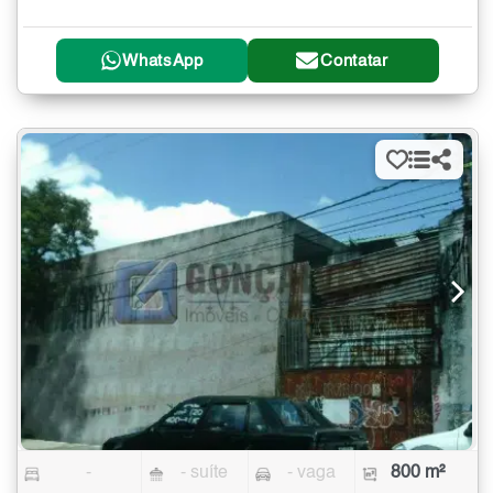
WhatsApp
Contatar
-
- suíte
- vaga
800 m²