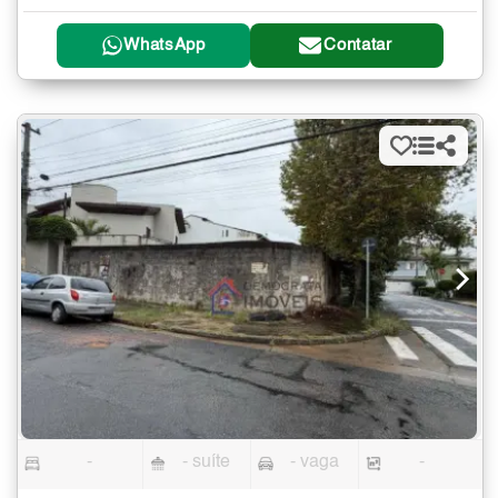
WhatsApp
Contatar
-
- suíte
- vaga
-