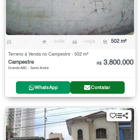
-
- suíte
- vaga
502 m²
Terreno à Venda no Campestre - 502 m²
3.800.000
Campestre
R$
Grande ABC - Santo André
WhatsApp
Contatar