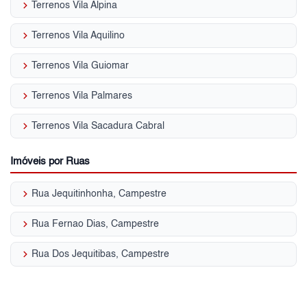
keyboard_arrow_right
Terrenos Vila Alpina
keyboard_arrow_right
Terrenos Vila Aquilino
keyboard_arrow_right
Terrenos Vila Guiomar
keyboard_arrow_right
Terrenos Vila Palmares
keyboard_arrow_right
Terrenos Vila Sacadura Cabral
Imóveis por Ruas
keyboard_arrow_right
Rua Jequitinhonha, Campestre
keyboard_arrow_right
Rua Fernao Dias, Campestre
keyboard_arrow_right
Rua Dos Jequitibas, Campestre