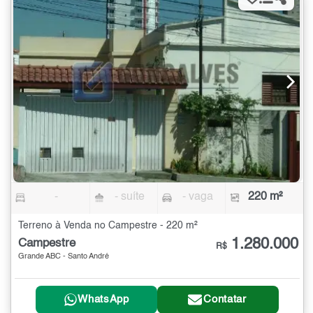
-
- suíte
- vaga
220 m²
Terreno à Venda no Campestre - 220 m²
1.280.000
Campestre
R$
Grande ABC - Santo André
WhatsApp
Contatar