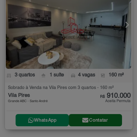
3 quartos
1 suíte
4 vagas
160 m²
Sobrado à Venda na Vila Pires com 3 quartos - 160 m²
910.000
Vila Pires
R$
Aceita Permuta
Grande ABC - Santo André
WhatsApp
Contatar