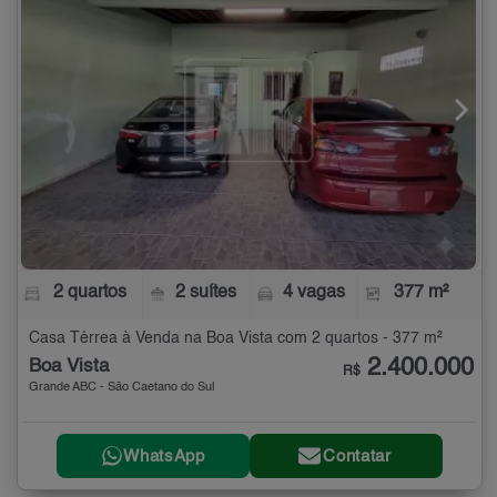
2 quartos
2 suítes
4 vagas
377 m²
Casa Térrea à Venda na Boa Vista com 2 quartos - 377 m²
2.400.000
Boa Vista
R$
Grande ABC - São Caetano do Sul
WhatsApp
Contatar