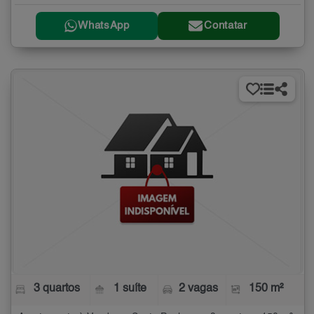
WhatsApp
Contatar
3 quartos
1 suíte
2 vagas
150 m²