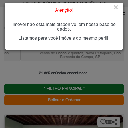
O PORTAL DE IMÓVEIS DO
GRANDE ABC
DE SÃO PAULO
×
Atenção!
Imóvel não está mais disponível em nossa base de
HOME
GRANDE ABC
dados.
Imóveis à Venda ou para Alugar no Grande ABC de São Paulo
Listamos para você imóveis do mesmo perfil!
Venda de Casas 2 quartos, Nova Petrópolis, São
Bernardo do Campo, SP
21.825 anúncios encontrados
* FILTRO PRINCIPAL *
Refinar e Ordenar