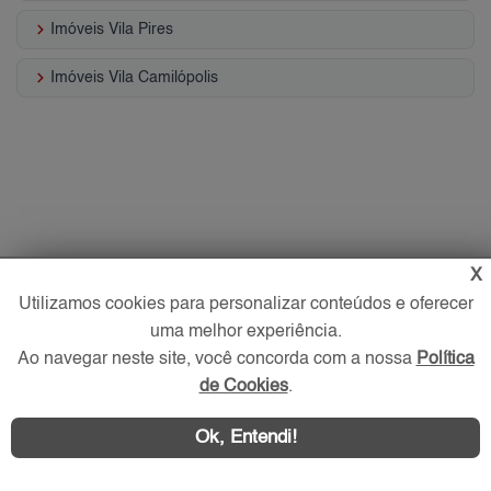
keyboard_arrow_right
Imóveis Vila Pires
keyboard_arrow_right
Imóveis Vila Camilópolis
X
Utilizamos cookies para personalizar conteúdos e oferecer
uma melhor experiência.
Ao navegar neste site, você concorda com a nossa
Política
de Cookies
.
Ok, Entendi!