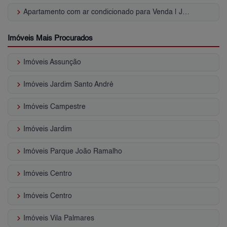
keyboard_arrow_right
Apartamento com ar condicionado para Venda | Jardim
Imóveis Mais Procurados
keyboard_arrow_right
Imóveis Assunção
keyboard_arrow_right
Imóveis Jardim Santo André
keyboard_arrow_right
Imóveis Campestre
keyboard_arrow_right
Imóveis Jardim
keyboard_arrow_right
Imóveis Parque João Ramalho
keyboard_arrow_right
Imóveis Centro
keyboard_arrow_right
Imóveis Centro
keyboard_arrow_right
Imóveis Vila Palmares