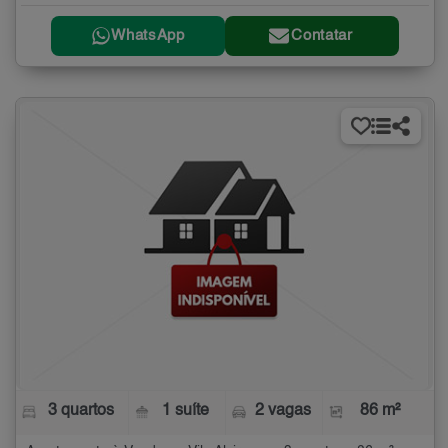
WhatsApp
Contatar
3 quartos
1 suíte
2 vagas
86 m²