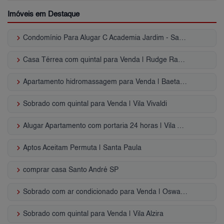
Imóveis em Destaque
keyboard_arrow_right
Condomínio Para Alugar C Academia Jardim - Santo André, SP
keyboard_arrow_right
Casa Térrea com quintal para Venda | Rudge Ramos
keyboard_arrow_right
Apartamento hidromassagem para Venda | Baeta Neves
keyboard_arrow_right
Sobrado com quintal para Venda | Vila Vivaldi
keyboard_arrow_right
Alugar Apartamento com portaria 24 horas | Vila Assunção
keyboard_arrow_right
Aptos Aceitam Permuta | Santa Paula
keyboard_arrow_right
comprar casa Santo André SP
keyboard_arrow_right
Sobrado com ar condicionado para Venda | Oswaldo Cruz
keyboard_arrow_right
Sobrado com quintal para Venda | Vila Alzira