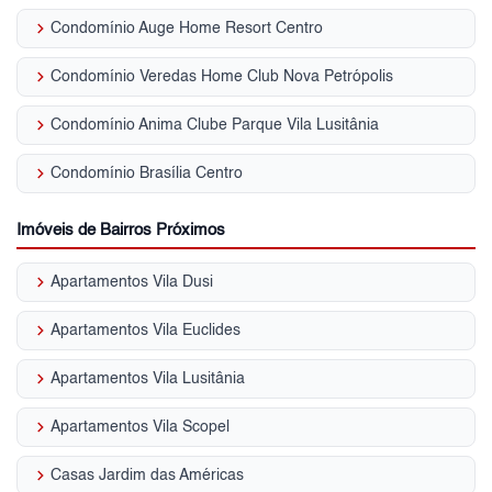
keyboard_arrow_right
Condomínio Auge Home Resort Centro
keyboard_arrow_right
Condomínio Veredas Home Club Nova Petrópolis
keyboard_arrow_right
Condomínio Anima Clube Parque Vila Lusitânia
keyboard_arrow_right
Condomínio Brasília Centro
Imóveis de Bairros Próximos
keyboard_arrow_right
Apartamentos Vila Dusi
keyboard_arrow_right
Apartamentos Vila Euclides
keyboard_arrow_right
Apartamentos Vila Lusitânia
keyboard_arrow_right
Apartamentos Vila Scopel
keyboard_arrow_right
Casas Jardim das Américas