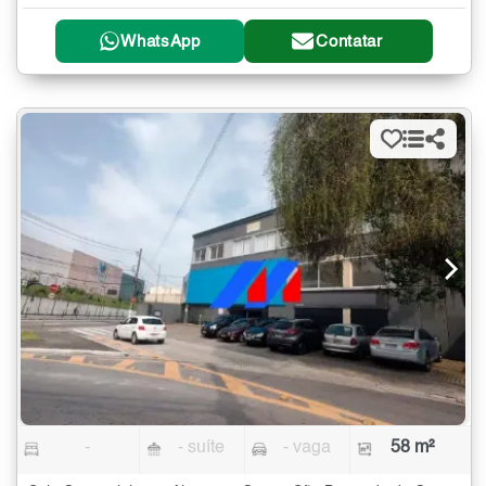
WhatsApp
Contatar
-
- suíte
- vaga
58 m²