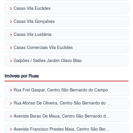
keyboard_arrow_right
Casas Vila Euclides
keyboard_arrow_right
Casas Vila Gonçalves
keyboard_arrow_right
Casas Vila Lusitânia
keyboard_arrow_right
Casas Comerciais Vila Euclides
keyboard_arrow_right
Galpões / Salões Jardim Olavo Bilac
Imóveis por Ruas
keyboard_arrow_right
Rua Frei Gaspar, Centro São Bernardo do Campo
keyboard_arrow_right
Rua Afonso De Oliveira, Centro São Bernardo do Campo
keyboard_arrow_right
Avenida Barao De Maua, Centro São Bernardo do Campo
keyboard_arrow_right
Avenida Francisco Prestes Maia, Centro São Bernardo do Campo