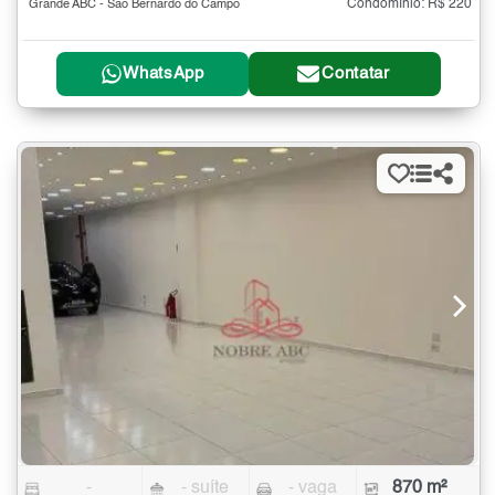
Condomínio: R$ 220
Grande ABC - São Bernardo do Campo
WhatsApp
Contatar
-
- suíte
- vaga
870 m²