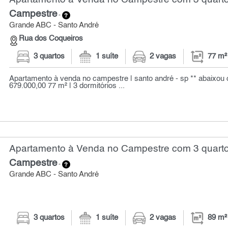
Campestre
-
Grande ABC - Santo André
Rua dos Coqueiros
3 quartos
1 suíte
2 vagas
77 m²
Apartamento à venda no campestre | santo andré - sp ** abaixou o 
679.000,00 77 m² | 3 dormitórios ...
Apartamento à Venda no Campestre com 3 quarto
Campestre
-
Grande ABC - Santo André
3 quartos
1 suíte
2 vagas
89 m²