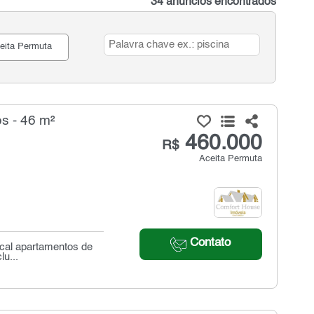
34 anúncios encontrados
eita Permuta
s - 46 m²
460.000
R$
Aceita Permuta
Contato
cal apartamentos de
u...