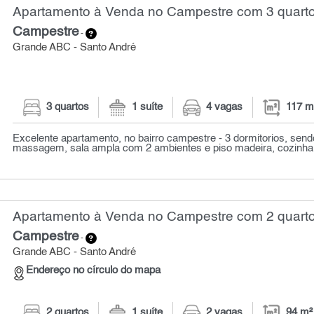
Apartamento à Venda no Campestre com 3 quarto
Campestre
-
Grande ABC - Santo André
3 quartos
1 suíte
4 vagas
117 m
Excelente apartamento, no bairro campestre - 3 dormitorios, send
massagem, sala ampla com 2 ambientes e piso madeira, cozinha
Apartamento à Venda no Campestre com 2 quarto
Campestre
-
Grande ABC - Santo André
Endereço no círculo do mapa
2 quartos
1 suíte
2 vagas
94 m²