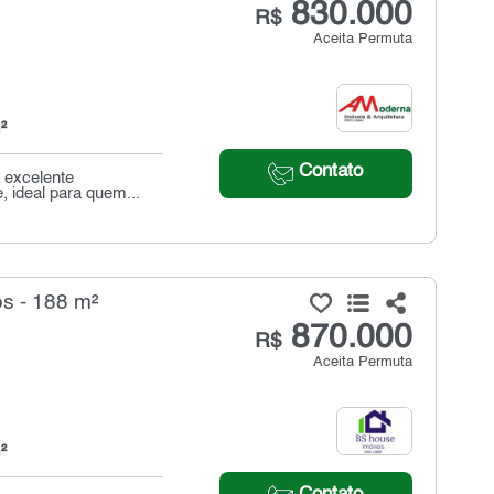
830.000
R$
Aceita Permuta
²
Contato
 excelente
 ideal para quem...
s - 188 m²
870.000
R$
Aceita Permuta
²