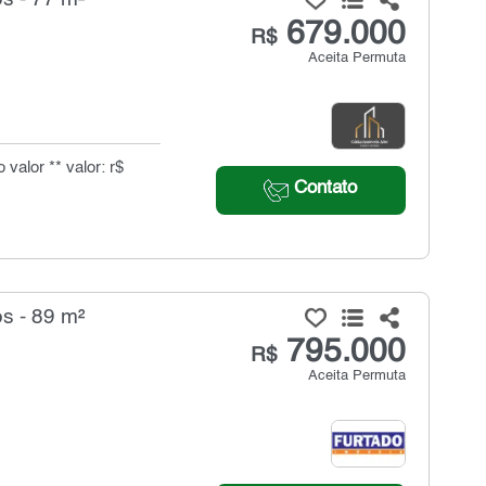
679.000
R$
Aceita Permuta
valor ** valor: r$
Contato
s - 89 m²
795.000
R$
Aceita Permuta