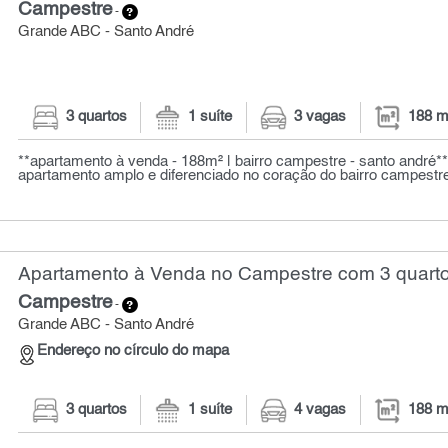
Campestre
-
Grande ABC - Santo André
3 quartos
1 suíte
3 vagas
188 m
**apartamento à venda - 188m² | bairro campestre - santo andré**
apartamento amplo e diferenciado no coração do bairro campestre,
Apartamento à Venda no Campestre com 3 quarto
Campestre
-
Grande ABC - Santo André
Endereço no círculo do mapa
3 quartos
1 suíte
4 vagas
188 m