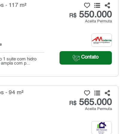
s - 117 m²
550.000
R$
Aceita Permuta
²
Contato
o 1 suite com hidro
 ampla com p...
s - 94 m²
565.000
R$
Aceita Permuta