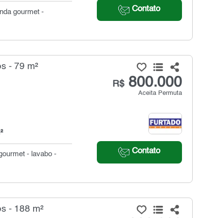
Contato
anda gourmet -
s - 79 m²
800.000
R$
Aceita Permuta
²
Contato
gourmet - lavabo -
s - 188 m²