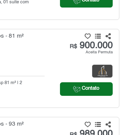
Contato
a, 01 suíte com
s - 81 m²
900.000
R$
Aceita Permuta
sp 81 m² | 2
Contato
s - 93 m²
989.000
R$