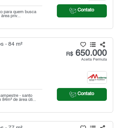
Contato
ito para quem busca
área priv...
s - 84 m²
650.000
R$
Aceita Permuta
Contato
ampestre - santo
84m² de área úti...
s - 77 m²