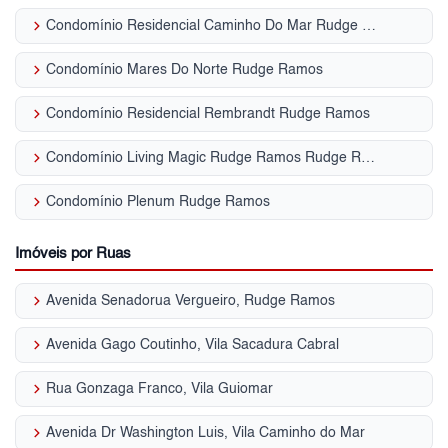
keyboard_arrow_right
Condomínio Residencial Caminho Do Mar Rudge Ramos
keyboard_arrow_right
Condomínio Mares Do Norte Rudge Ramos
keyboard_arrow_right
Condomínio Residencial Rembrandt Rudge Ramos
keyboard_arrow_right
Condomínio Living Magic Rudge Ramos Rudge Ramos
keyboard_arrow_right
Condomínio Plenum Rudge Ramos
Imóveis por Ruas
keyboard_arrow_right
Avenida Senadorua Vergueiro, Rudge Ramos
keyboard_arrow_right
Avenida Gago Coutinho, Vila Sacadura Cabral
keyboard_arrow_right
Rua Gonzaga Franco, Vila Guiomar
keyboard_arrow_right
Avenida Dr Washington Luis, Vila Caminho do Mar