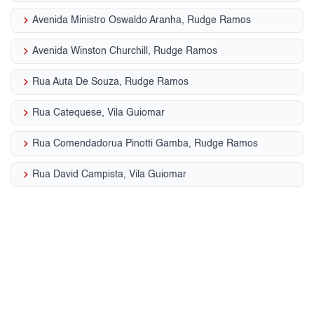
keyboard_arrow_right
Avenida Ministro Oswaldo Aranha, Rudge Ramos
keyboard_arrow_right
Avenida Winston Churchill, Rudge Ramos
keyboard_arrow_right
Rua Auta De Souza, Rudge Ramos
keyboard_arrow_right
Rua Catequese, Vila Guiomar
keyboard_arrow_right
Rua Comendadorua Pinotti Gamba, Rudge Ramos
keyboard_arrow_right
Rua David Campista, Vila Guiomar