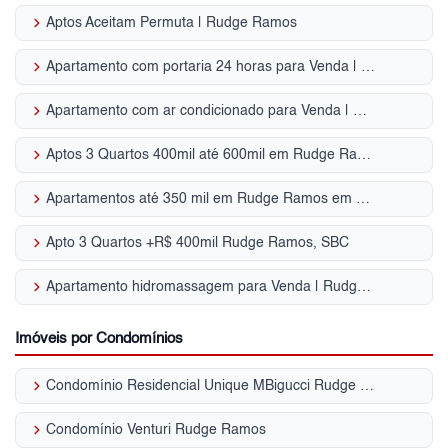
keyboard_arrow_right
Aptos Aceitam Permuta | Rudge Ramos
keyboard_arrow_right
Apartamento com portaria 24 horas para Venda | Rudge Ramos
keyboard_arrow_right
Apartamento com ar condicionado para Venda | Rudge Ramos
keyboard_arrow_right
Aptos 3 Quartos 400mil até 600mil em Rudge Ramos em SBC, SP para Venda
keyboard_arrow_right
Apartamentos até 350 mil em Rudge Ramos em SBC, SP para Venda
keyboard_arrow_right
Apto 3 Quartos +R$ 400mil Rudge Ramos, SBC
keyboard_arrow_right
Apartamento hidromassagem para Venda | Rudge Ramos
Imóveis por Condomínios
keyboard_arrow_right
Condomínio Residencial Unique MBigucci Rudge Ramos
keyboard_arrow_right
Condomínio Venturi Rudge Ramos