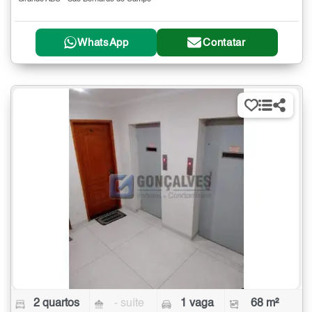
WhatsApp
Contatar
2 quartos
- suíte
1 vaga
68 m²