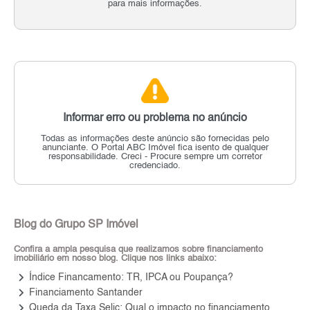
para mais informações.
Informar erro ou problema no anúncio
Todas as informações deste anúncio são fornecidas pelo
anunciante.
O Portal ABC Imóvel fica isento de qualquer
responsabilidade.
Creci - Procure sempre um corretor
credenciado.
Blog do Grupo SP Imóvel
Confira a ampla pesquisa que realizamos sobre financiamento
imobiliário em nosso blog. Clique nos links abaixo:
keyboard_arrow_right
Índice Financamento: TR, IPCA ou Poupança?
keyboard_arrow_right
Financiamento Santander
keyboard_arrow_right
Queda da Taxa Selic: Qual o impacto no financiamento