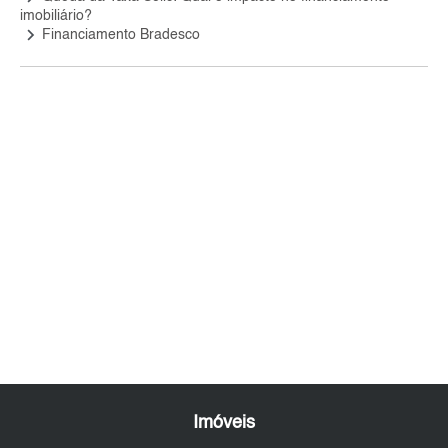
imobiliário?
keyboard_arrow_right
Financiamento Bradesco
Imóveis