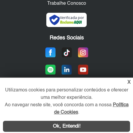
Trabalhe Conosco
Verificada por
Redes Sociais
X
Utilizamos cookies para personalizar conteúdos e oferecer
uma melhor experiência.
Área exclusiva aos anunciantes,
acesse sua conta:
Ao navegar neste site, você concorda com a nossa
Política
de Cookies
.
Ok, Entendi!
WhatsApp
Contatar