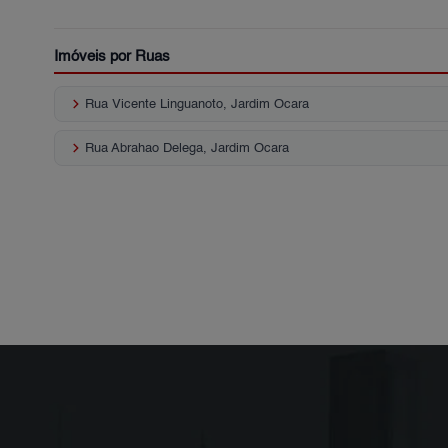
Imóveis por Ruas
keyboard_arrow_right
Rua Vicente Linguanoto, Jardim Ocara
keyboard_arrow_right
Rua Abrahao Delega, Jardim Ocara