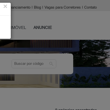
×
a?
|
Financiamento
|
Blog
|
Vagas para Corretores
|
Contato
 SEU IMÓVEL
ANUNCIE
search