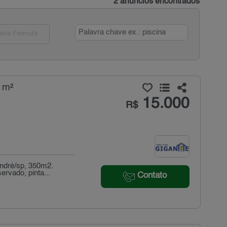
2 anúncios encontrados
eita Permuta
 m²
15.000
R$
andré/sp, 350m2.
rvado, pinta...
Contato