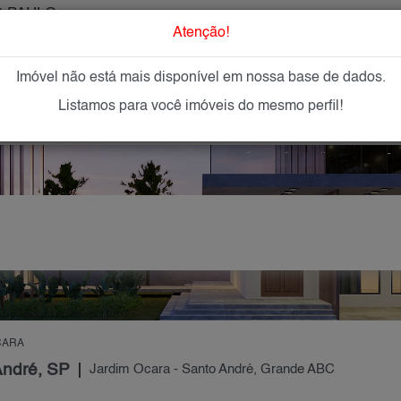
 PAULO
O que Procur
Atenção!
Imóvel não está mais disponível em nossa base de dados.
GAR
IMÓVEIS NOVOS
IMOBILIÁRIAS
OFEREÇA
Listamos para você imóveis do mesmo perfil!
CARA
André, SP
Jardim Ocara - Santo André, Grande ABC