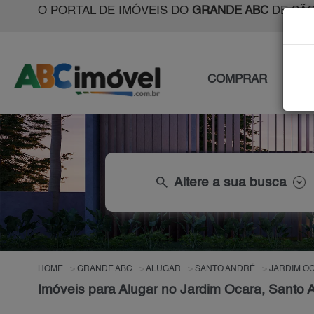
O PORTAL DE IMÓVEIS DO
GRANDE ABC
DE SÃO
COMPRAR
ALU
search
Altere a sua busca
HOME
GRANDE ABC
ALUGAR
SANTO ANDRÉ
JARDIM O
Imóveis para Alugar no Jardim Ocara, Santo 