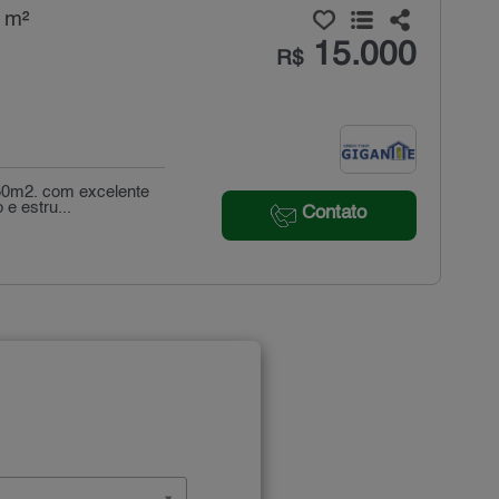
 m²
15.000
R$
350m2. com excelente
e estru...
Contato