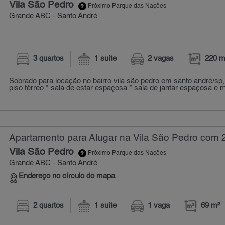
Vila São Pedro
-
Próximo Parque das Nações
Grande ABC - Santo André
3 quartos
1 suíte
2 vagas
220 m
Sobrado para locação no bairro vila são pedro em santo andré/sp
piso térreo * sala de estar espaçosa * sala de jantar espaçosa e mu
Apartamento para Alugar na Vila São Pedro com 2
Vila São Pedro
-
Próximo Parque das Nações
Grande ABC - Santo André
Endereço no círculo do mapa
2 quartos
1 suíte
1 vaga
69 m²