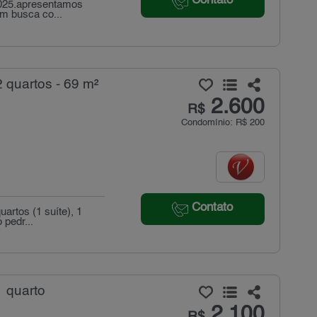
Contato
/2025.apresentamos
em busca co...
 quartos - 69 m²
2.600
R$
Condomínio: R$ 200
Contato
artos (1 suíte), 1
 pedr...
1 quarto
2.100
R$