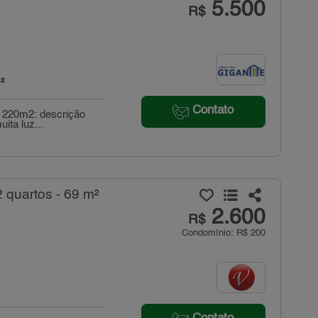
5.500
R$
²
Contato
, 220m2: descrição
ita luz...
 quartos - 69 m²
2.600
R$
Condomínio: R$ 200