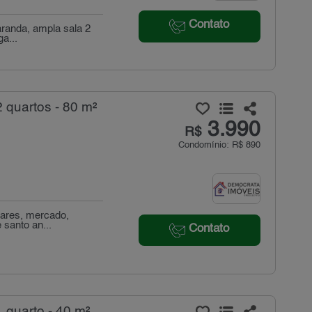
Contato
aranda, ampla sala 2
a...
 quartos - 80 m²
3.990
R$
Condomínio: R$ 890
lares, mercado,
 santo an...
Contato
 quarto - 40 m²