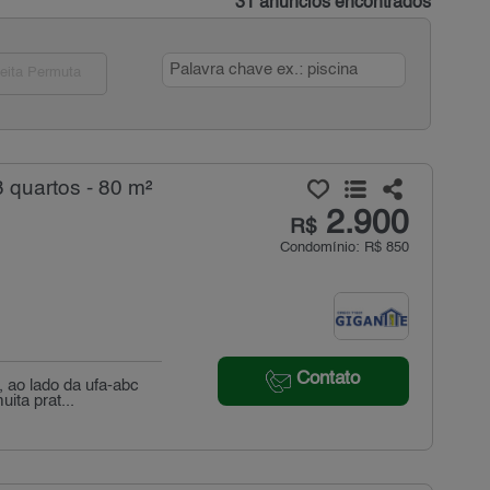
31 anúncios encontrados
eita Permuta
 quartos - 80 m²
2.900
R$
Condomínio: R$ 850
Contato
 ao lado da ufa-abc
ita prat...