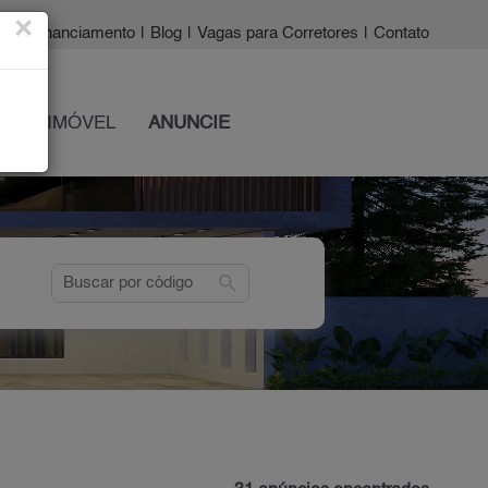
×
a?
|
Financiamento
|
Blog
|
Vagas para Corretores
|
Contato
 SEU IMÓVEL
ANUNCIE
search