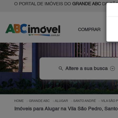
O PORTAL DE IMÓVEIS DO
GRANDE ABC
DE SÃO
COMPRAR
ALU
search
Altere a sua busca
HOME
GRANDE ABC
ALUGAR
SANTO ANDRÉ
VILA SÃO 
Imóveis para Alugar na Vila São Pedro, Sant