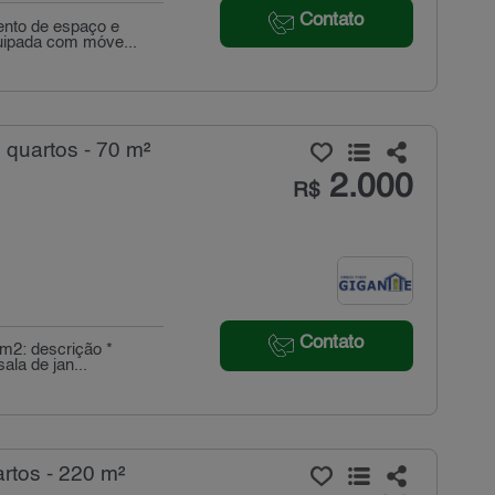
Contato
ento de espaço e
quipada com móve...
 quartos - 70 m²
2.000
R$
Contato
0m2: descrição *
ala de jan...
rtos - 220 m²