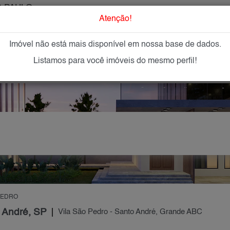
 PAULO
O que Procur
Atenção!
Imóvel não está mais disponível em nossa base de dados.
GAR
IMÓVEIS NOVOS
IMOBILIÁRIAS
OFEREÇA
Listamos para você imóveis do mesmo perfil!
PEDRO
o André, SP
Vila São Pedro - Santo André, Grande ABC