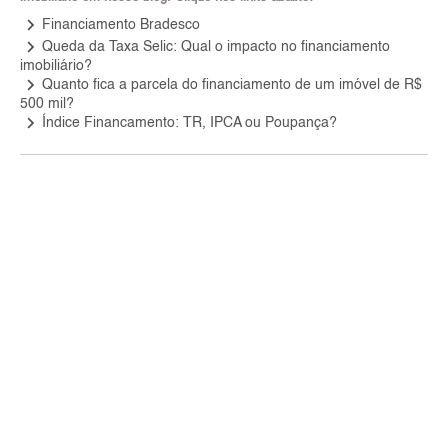
keyboard_arrow_right
Financiamento Bradesco
keyboard_arrow_right
Queda da Taxa Selic: Qual o impacto no financiamento
imobiliário?
keyboard_arrow_right
Quanto fica a parcela do financiamento de um imóvel de R$
500 mil?
keyboard_arrow_right
Índice Financamento: TR, IPCA ou Poupança?