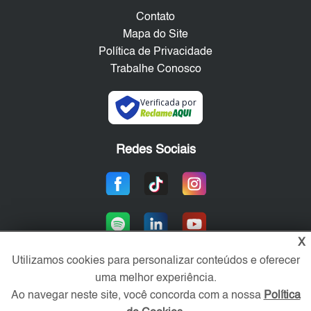
Contato
Mapa do Site
Política de Privacidade
Trabalhe Conosco
Verificada por
Redes Sociais
X
Utilizamos cookies para personalizar conteúdos e oferecer
uma melhor experiência.
Área exclusiva aos anunciantes,
Ao navegar neste site, você concorda com a nossa
Política
acesse sua conta: