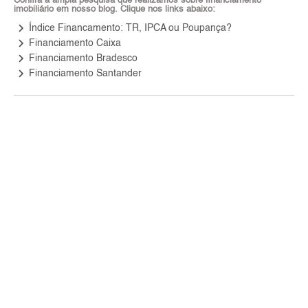
Confira a ampla pesquisa que realizamos sobre financiamento
imobiliário em nosso blog. Clique nos links abaixo:
keyboard_arrow_right
Índice Financamento: TR, IPCA ou Poupança?
keyboard_arrow_right
Financiamento Caixa
keyboard_arrow_right
Financiamento Bradesco
keyboard_arrow_right
Financiamento Santander