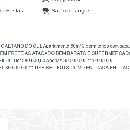
de Festas
Salão de Jogos
AETANO DO SUL Apartamento 60m² 3 dormitórios com saca
iscina EM FRETE AO ATACADO BEM BARATO E SUPERMERCAD
De: 380.000,00 Apenas 360.000,00 ***60.000,00
 360.000,00*** USE SEU FGTS COMO ENTRADA ENTRAD
INESS Siga a gente nas redes sociais
5-1264 Deus é fiel