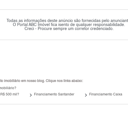
Todas as informações deste anúncio são fornecidas pelo anunciant
O Portal ABC Imóvel fica isento de qualquer responsabilidade.
Creci - Procure sempre um corretor credenciado.
 imobiliário em nosso blog. Clique nos links abaixo:
mobiliário?
keyboard_arrow_right
keyboard_arrow_right
 R$ 500 mil?
Financiamento Santander
Financiamento Caixa