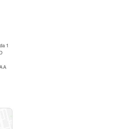
da 1
O
A A