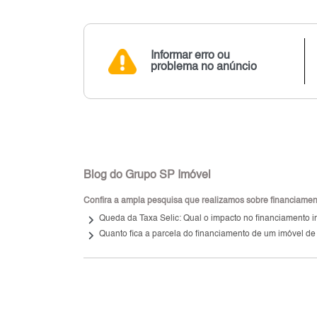
Informar erro ou
problema no anúncio
Blog do Grupo SP Imóvel
Confira a ampla pesquisa que realizamos sobre financiamento
keyboard_arrow_right
Queda da Taxa Selic: Qual o impacto no financiamento i
keyboard_arrow_right
Quanto fica a parcela do financiamento de um imóvel de