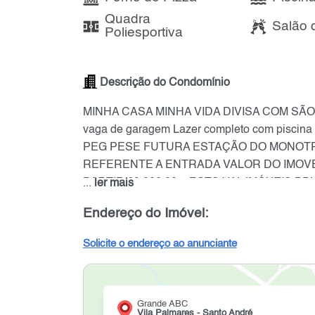
Quadra
Salão 
Poliesportiva
Descrição do Condomínio
MINHA CASA MINHA VIDA DIVISA COM SÃO C
vaga de garagem Lazer completo com p
PEG PESE FUTURA ESTAÇÃO DO MONOTRILHO 
REFERENTE A ENTRADA VALOR DO IMOVEL
PARTIR 60.000,00 + FGTS VAL IMÓVEIS BBUS
...
ler mais
@BBUSINESS.VALIMOVEIS Whatsapp 11 9665
Endereço do Imóvel:
Solicite o endereço ao anunciante
Grande ABC
Vila Palmares - Santo André