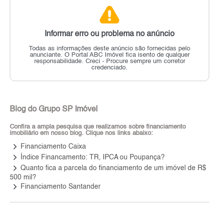
Informar erro ou problema no anúncio
Todas as informações deste anúncio são fornecidas pelo
anunciante.
O Portal ABC Imóvel fica isento de qualquer
responsabilidade.
Creci - Procure sempre um corretor
credenciado.
Blog do Grupo SP Imóvel
Confira a ampla pesquisa que realizamos sobre financiamento
imobiliário em nosso blog. Clique nos links abaixo:
keyboard_arrow_right
Financiamento Caixa
keyboard_arrow_right
Índice Financamento: TR, IPCA ou Poupança?
keyboard_arrow_right
Quanto fica a parcela do financiamento de um imóvel de R$
500 mil?
keyboard_arrow_right
Financiamento Santander