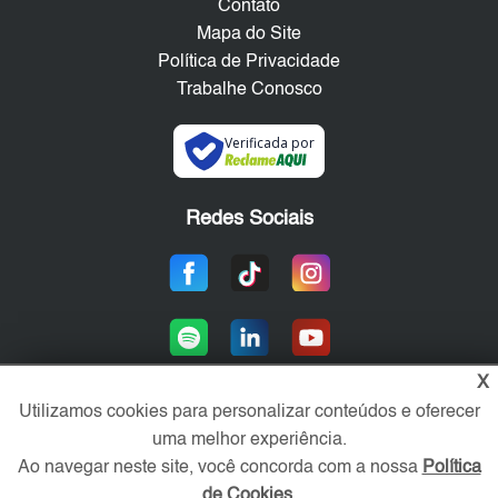
Contato
Mapa do Site
Política de Privacidade
Trabalhe Conosco
Verificada por
Redes Sociais
X
Utilizamos cookies para personalizar conteúdos e oferecer
uma melhor experiência.
Área exclusiva aos anunciantes,
acesse sua conta:
Ao navegar neste site, você concorda com a nossa
Política
de Cookies
.