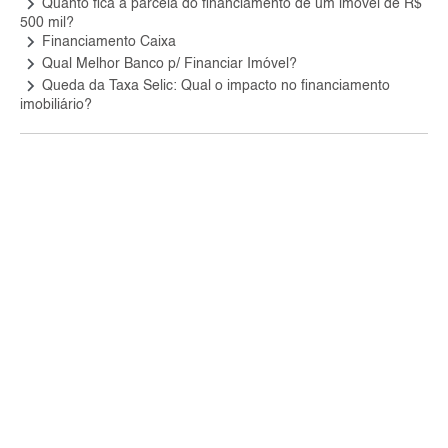
keyboard_arrow_right
Quanto fica a parcela do financiamento de um imóvel de R$
500 mil?
keyboard_arrow_right
Financiamento Caixa
keyboard_arrow_right
Qual Melhor Banco p/ Financiar Imóvel?
keyboard_arrow_right
Queda da Taxa Selic: Qual o impacto no financiamento
imobiliário?