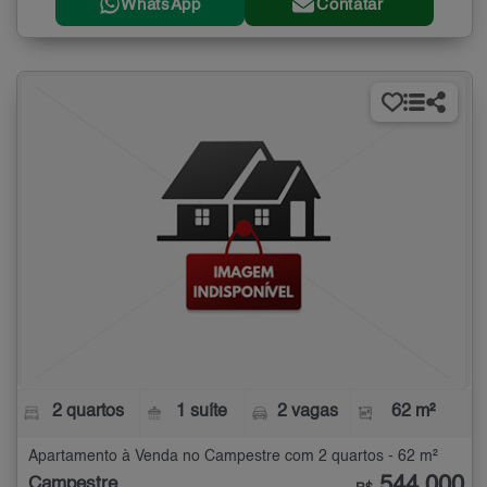
WhatsApp
Contatar
2 quartos
1 suíte
2 vagas
62 m²
Apartamento à Venda no Campestre com 2 quartos - 62 m²
544.000
Campestre