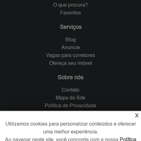
O que procura?
Favoritos
Serviços
Blog
Anuncie
Vagas para corretores
Ofereça seu imóvel
Sobre nós
Contato
Mapa do Site
Política de Privacidade
Trabalhe Conosco
X
Utilizamos cookies para personalizar conteúdos e oferecer
Verificada por
uma melhor experiência.
Ao navegar neste site, você concorda com a nossa
Política