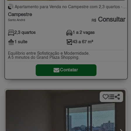
Apartamento para Venda no Campestre com 2,3 quartos - 43 a 67 m²
Campestre
Consultar
Santo André
R$
2,3 quartos
1 a 2 vagas
1 suíte
43 a 67 m²
Equilíbrio entre Sofisticação e Modernidade.
A 5 minutos do Grand Plaza Shopping.
Contatar