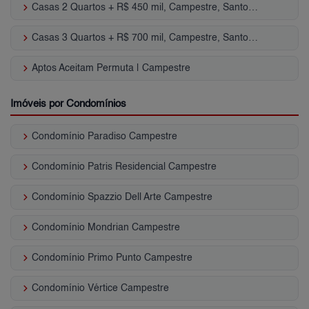
keyboard_arrow_right
Casas 2 Quartos + R$ 450 mil, Campestre, Santo André, SP
keyboard_arrow_right
Casas 3 Quartos + R$ 700 mil, Campestre, Santo André, SP
keyboard_arrow_right
Aptos Aceitam Permuta | Campestre
Imóveis por Condomínios
keyboard_arrow_right
Condomínio Paradiso Campestre
keyboard_arrow_right
Condomínio Patris Residencial Campestre
keyboard_arrow_right
Condomínio Spazzio Dell Arte Campestre
keyboard_arrow_right
Condomínio Mondrian Campestre
keyboard_arrow_right
Condomínio Primo Punto Campestre
keyboard_arrow_right
Condomínio Vértice Campestre