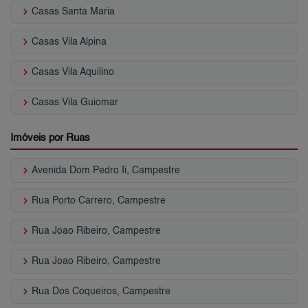
keyboard_arrow_right
Casas Santa Maria
keyboard_arrow_right
Casas Vila Alpina
keyboard_arrow_right
Casas Vila Aquilino
keyboard_arrow_right
Casas Vila Guiomar
Imóveis por Ruas
keyboard_arrow_right
Avenida Dom Pedro Ii, Campestre
keyboard_arrow_right
Rua Porto Carrero, Campestre
keyboard_arrow_right
Rua Joao Ribeiro, Campestre
keyboard_arrow_right
Rua Joao Ribeiro, Campestre
keyboard_arrow_right
Rua Dos Coqueiros, Campestre