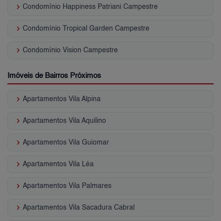
keyboard_arrow_right
Condomínio Happiness Patriani Campestre
keyboard_arrow_right
Condomínio Tropical Garden Campestre
keyboard_arrow_right
Condomínio Vision Campestre
Imóveis de Bairros Próximos
keyboard_arrow_right
Apartamentos Vila Alpina
keyboard_arrow_right
Apartamentos Vila Aquilino
keyboard_arrow_right
Apartamentos Vila Guiomar
keyboard_arrow_right
Apartamentos Vila Léa
keyboard_arrow_right
Apartamentos Vila Palmares
keyboard_arrow_right
Apartamentos Vila Sacadura Cabral