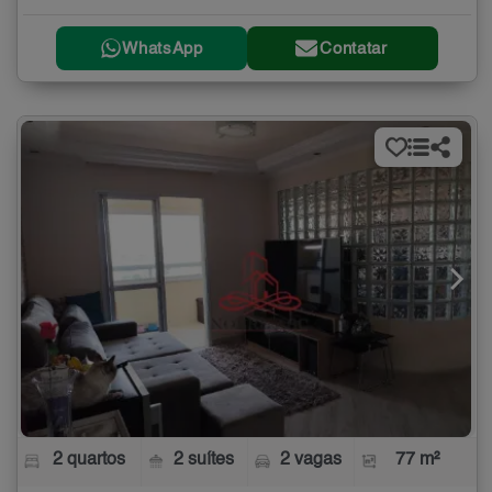
WhatsApp
Contatar
2 quartos
2 suítes
2 vagas
77 m²