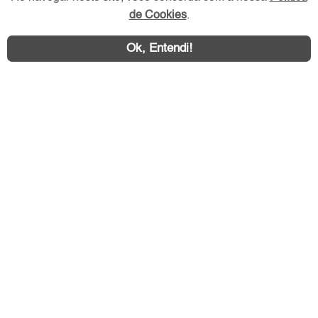
de Cookies
.
Redes Sociais
Ok, Entendi!
Área exclusiva aos anunciantes,
acesse sua conta: