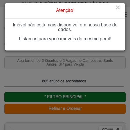
O PORTAL DE IMÓVEIS DO
GRANDE ABC
DE SÃO PAULO
×
Atenção!
Imóvel não está mais disponível em nossa base de
HOME
GRANDE ABC
COMPRAR
SANTO ANDRÉ
CAMPESTRE
dados.
Imóveis à Venda no Campestre, Santo André
Listamos para você imóveis do mesmo perfil!
Campestre - Santo André, Grande ABC
Apartamentos 3 Quartos e 2 Vagas no Campestre, Santo
André, SP para Venda
805 anúncios encontrados
* FILTRO PRINCIPAL *
Refinar e Ordenar