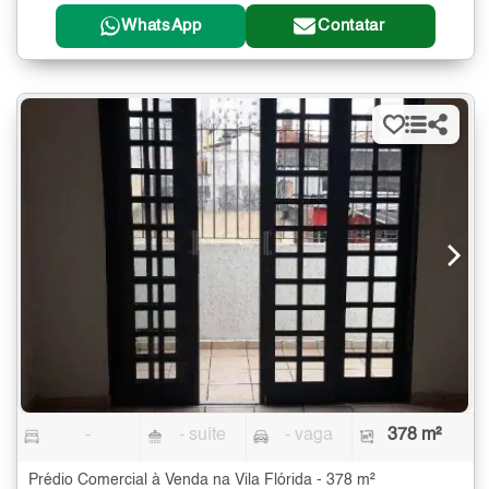
WhatsApp
Contatar
-
- suíte
- vaga
378 m²
Prédio Comercial à Venda na Vila Flórida - 378 m²