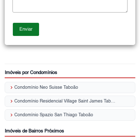
Imóveis por Condomínios
keyboard_arrow_right
Condomínio Neo Suisse Taboão
keyboard_arrow_right
Condomínio Residencial Village Saint James Taboão
keyboard_arrow_right
Condomínio Spazio San Thiago Taboão
Imóveis de Bairros Próximos