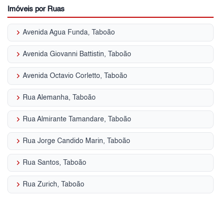
Imóveis por Ruas
keyboard_arrow_right
Avenida Agua Funda, Taboão
keyboard_arrow_right
Avenida Giovanni Battistin, Taboão
keyboard_arrow_right
Avenida Octavio Corletto, Taboão
keyboard_arrow_right
Rua Alemanha, Taboão
keyboard_arrow_right
Rua Almirante Tamandare, Taboão
keyboard_arrow_right
Rua Jorge Candido Marin, Taboão
keyboard_arrow_right
Rua Santos, Taboão
keyboard_arrow_right
Rua Zurich, Taboão