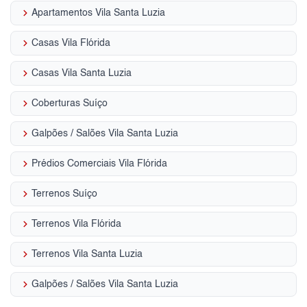
keyboard_arrow_right
Apartamentos Vila Santa Luzia
keyboard_arrow_right
Casas Vila Flórida
keyboard_arrow_right
Casas Vila Santa Luzia
keyboard_arrow_right
Coberturas Suíço
keyboard_arrow_right
Galpões / Salões Vila Santa Luzia
keyboard_arrow_right
Prédios Comerciais Vila Flórida
keyboard_arrow_right
Terrenos Suíço
keyboard_arrow_right
Terrenos Vila Flórida
keyboard_arrow_right
Terrenos Vila Santa Luzia
keyboard_arrow_right
Galpões / Salões Vila Santa Luzia