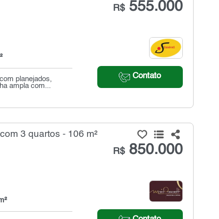
555.000
R$
²
Contato
 com planejados,
nha ampla com...
com 3 quartos - 106 m²
850.000
R$
m²