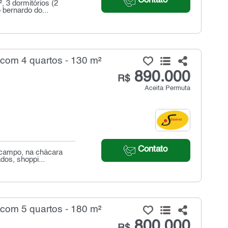
Contato
 3 dormitórios (2
 bernardo do...
com 4 quartos - 130 m²
890.000
R$
Aceita Permuta
Contato
 campo, na chácara
dos, shoppi...
com 5 quartos - 180 m²
800.000
R$