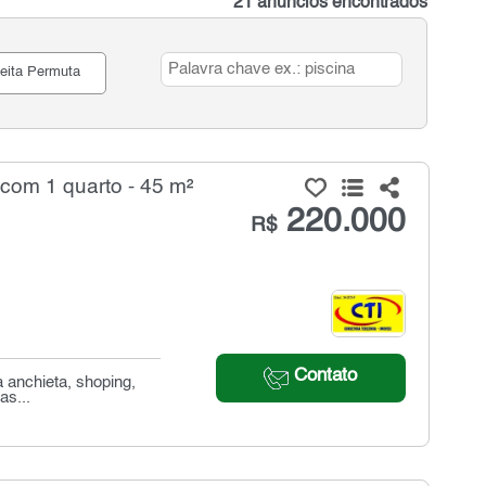
21 anúncios encontrados
eita Permuta
com 1 quarto - 45 m²
220.000
R$
Contato
 anchieta, shoping,
as...