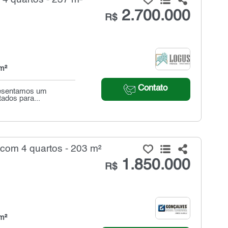
2.700.000
R$
m²
Contato
resentamos um
ados para...
com 4 quartos - 203 m²
1.850.000
R$
m²