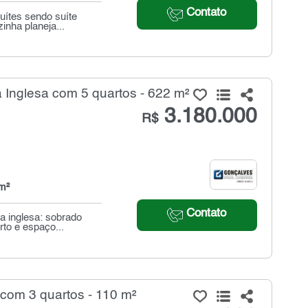
Contato
uítes sendo suíte
nha planeja...
Inglesa com 5 quartos - 622 m²
3.180.000
R$
m²
Contato
a inglesa: sobrado
to e espaço...
com 3 quartos - 110 m²