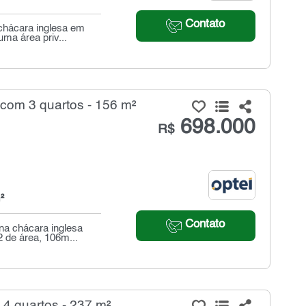
Contato
chácara inglesa em
ma área priv...
com 3 quartos - 156 m²
698.000
R$
²
Contato
na chácara inglesa
 de área, 106m...
4 quartos - 237 m²