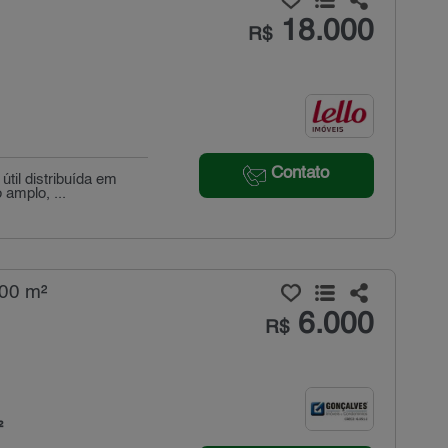
18.000
R$
Contato
til distribuída em
 amplo, ...
200 m²
6.000
R$
²