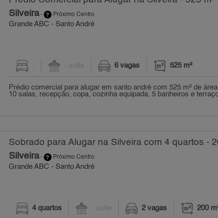
Silveira
-
Próximo Centro
Grande ABC - Santo André
-
- suíte
6 vagas
525 m²
Prédio comercial para alugar em santo andré com 525 m² de área ú
10 salas, recepção, copa, cozinha equipada, 5 banheiros e terraço
Sobrado para Alugar na Silveira com 4 quartos - 
Silveira
-
Próximo Centro
Grande ABC - Santo André
4 quartos
- suíte
2 vagas
200 m