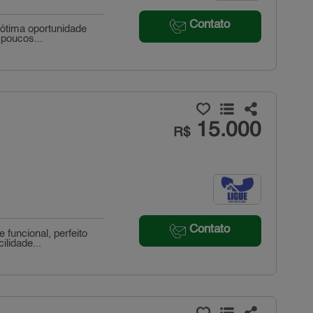
Contato
 ótima oportunidade
 poucos...
15.000
R$
Contato
funcional, perfeito
lidade...