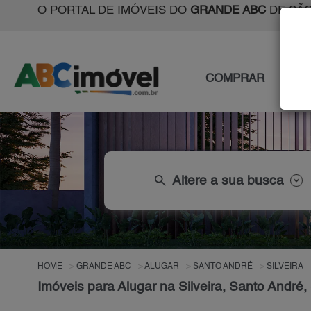
O PORTAL DE IMÓVEIS DO
GRANDE ABC
DE SÃO
COMPRAR
ALU
search
Altere a sua busca
HOME
GRANDE ABC
ALUGAR
SANTO ANDRÉ
SILVEIRA
Imóveis para Alugar na Silveira, Santo André,