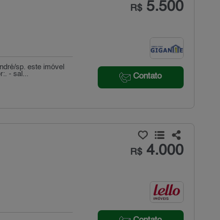
5.500
R$
ndré/sp. este imóvel
 - sal...
Contato
4.000
R$