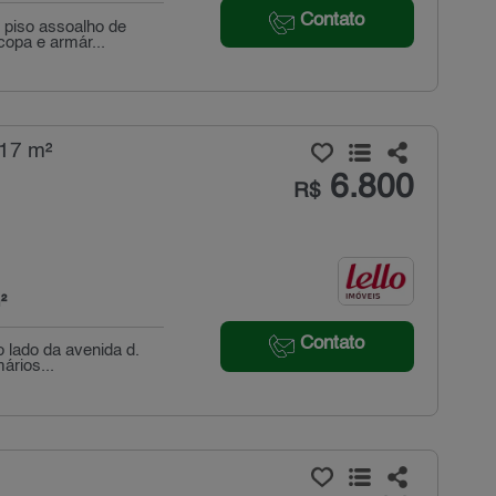
Contato
 piso assoalho de
copa e armár...
217 m²
6.800
R$
²
Contato
 lado da avenida d.
ários...