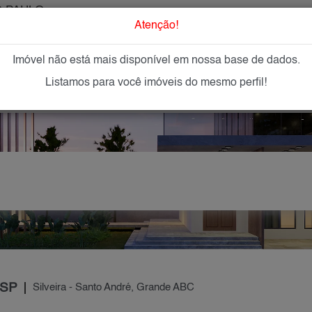
 PAULO
O que Procur
Atenção!
Imóvel não está mais disponível em nossa base de dados.
GAR
IMÓVEIS NOVOS
IMOBILIÁRIAS
OFEREÇA
Listamos para você imóveis do mesmo perfil!
 SP
Silveira - Santo André, Grande ABC