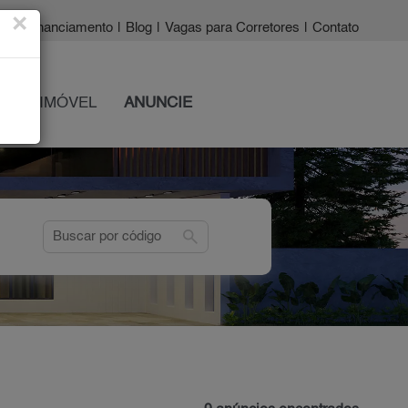
×
a?
|
Financiamento
|
Blog
|
Vagas para Corretores
|
Contato
 SEU IMÓVEL
ANUNCIE
search