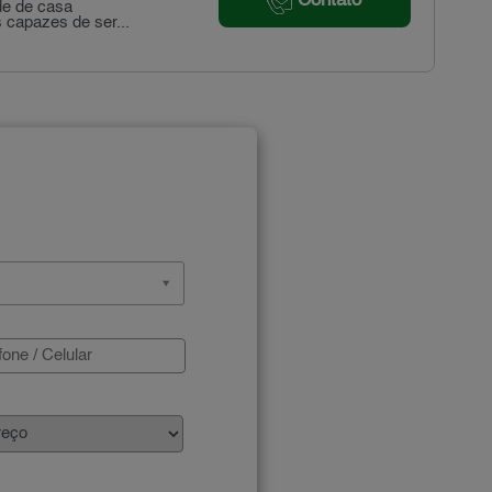
Contato
ade de casa
 capazes de ser...