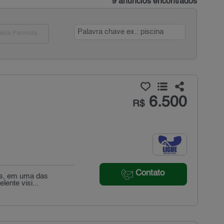
9 anúncios encontrados
eita Permuta
6.500
R$
Contato
res, em uma das
lente visi...