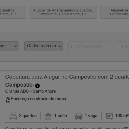
 quartos,
Aluguel de Apartamentos 2 quartos,
Aluguel de
André, SP
Campestre, Santo André, SP
Campestre,
Imóveis Novos
Ac
Cobertura para Alugar no Campestre com 2 quarto
Campestre
-
Grande ABC - Santo André
Endereço no círculo do mapa
2 quartos
1 suíte
1 vaga
100 m²
Cobertura para locação no bairro campestre - santo andré/sp. (50+