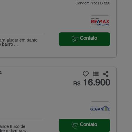
Condomínio: R$ 220
Contato
ara alugar em santo
bairro ...
²
16.900
R$
Contato
ande fluxo de
é e diversos ...