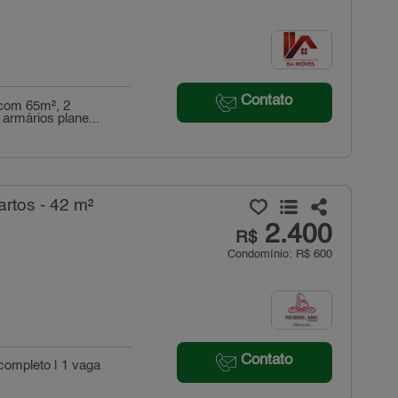
Contato
 com 65m², 2
armários plane...
rtos - 42 m²
2.400
R$
Condomínio: R$ 600
Contato
 completo | 1 vaga