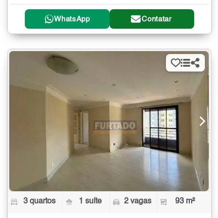
WhatsApp
Contatar
3 quartos
1 suíte
2 vagas
93 m²