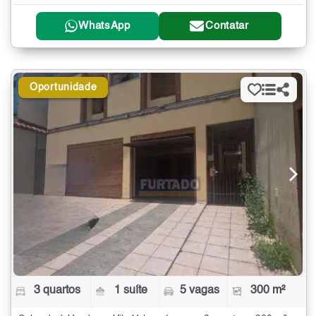
WhatsApp
Contatar
Oportunidade
3 quartos
1 suíte
5 vagas
300 m²