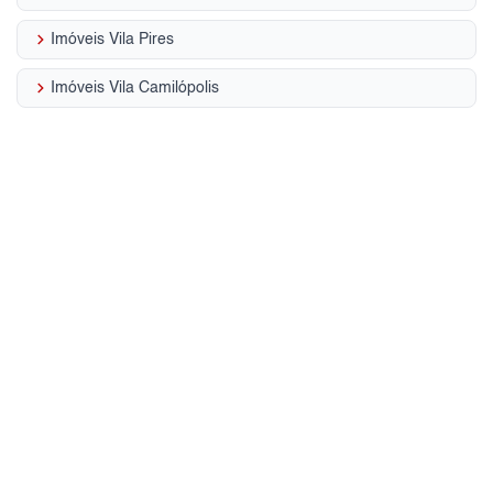
keyboard_arrow_right
Imóveis Vila Pires
keyboard_arrow_right
Imóveis Vila Camilópolis