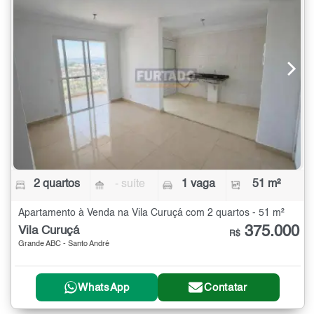
2 quartos
- suíte
1 vaga
51 m²
Apartamento à Venda na Vila Curuçá com 2 quartos - 51 m²
375.000
Vila Curuçá
R$
Grande ABC - Santo André
WhatsApp
Contatar