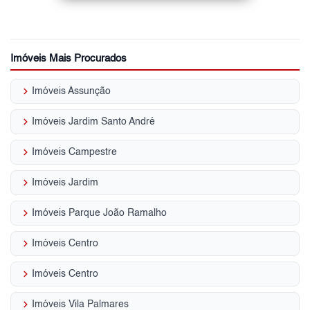
Imóveis Mais Procurados
keyboard_arrow_right
Imóveis Assunção
keyboard_arrow_right
Imóveis Jardim Santo André
keyboard_arrow_right
Imóveis Campestre
keyboard_arrow_right
Imóveis Jardim
keyboard_arrow_right
Imóveis Parque João Ramalho
keyboard_arrow_right
Imóveis Centro
keyboard_arrow_right
Imóveis Centro
keyboard_arrow_right
Imóveis Vila Palmares