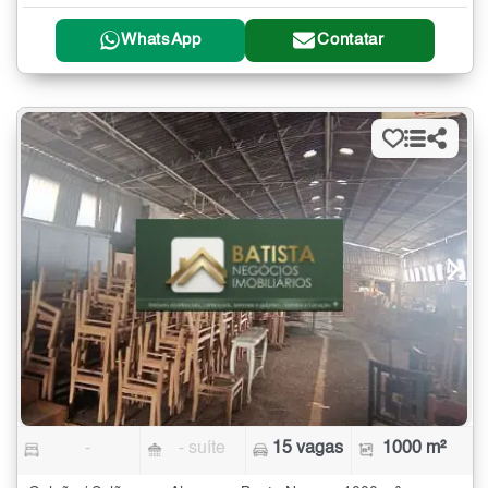
WhatsApp
Contatar
-
- suíte
15 vagas
1000 m²