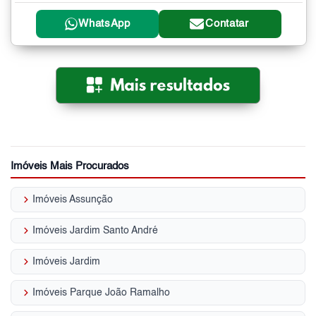
WhatsApp
Contatar
Imóveis Mais Procurados
keyboard_arrow_right
Imóveis Assunção
keyboard_arrow_right
Imóveis Jardim Santo André
keyboard_arrow_right
Imóveis Jardim
keyboard_arrow_right
Imóveis Parque João Ramalho