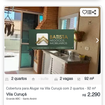
2 quartos
- suíte
2 vagas
92 m²
Cobertura para Alugar na Vila Curuçá com 2 quartos - 92 m²
2.290
Vila Curuçá
R$
Grande ABC - Santo André