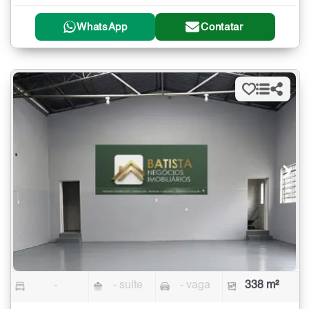
WhatsApp
Contatar
-
- suíte
- vaga
338 m²